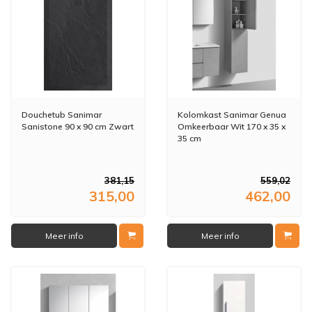
Douchetub Sanimar
Kolomkast Sanimar Genua
Sanistone 90 x 90 cm Zwart
Omkeerbaar Wit 170 x 35 x
35 cm
381,15
559,02
315,00
462,00
Meer info
Meer info