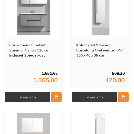
Badkamermeubelset
Kolomkast Sanimar
Sanimar Genua 120 cm
Barcelona Omkeerbaar Wit
Inclusief Spiegelkast
160 x 40 x 35 cm
Betonlook
1.651,65
508,20
1.365,00
420,00
Meer info
Meer info