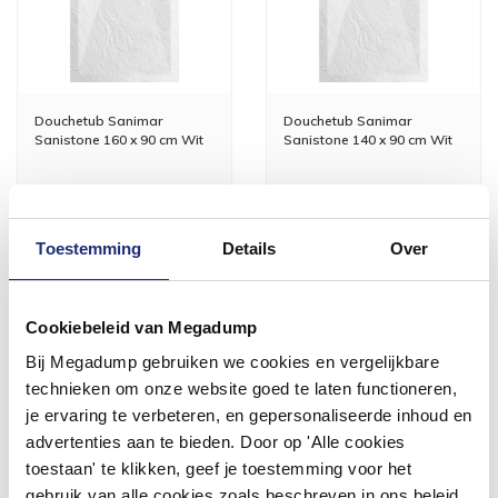
Douchetub Sanimar
Douchetub Sanimar
Sanistone 160 x 90 cm Wit
Sanistone 140 x 90 cm Wit
609,84
508,20
504,00
420,00
Toestemming
Details
Over
Meer info
Meer info
Cookiebeleid van Megadump
Bij Megadump gebruiken we cookies en vergelijkbare
technieken om onze website goed te laten functioneren,
je ervaring te verbeteren, en gepersonaliseerde inhoud en
advertenties aan te bieden. Door op 'Alle cookies
toestaan' te klikken, geef je toestemming voor het
gebruik van alle cookies zoals beschreven in ons beleid.