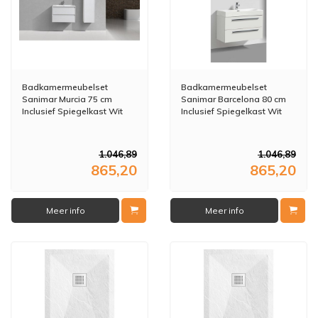
Badkamermeubelset
Badkamermeubelset
Sanimar Murcia 75 cm
Sanimar Barcelona 80 cm
Inclusief Spiegelkast Wit
Inclusief Spiegelkast Wit
1.046,89
1.046,89
865,20
865,20
Meer info
Meer info