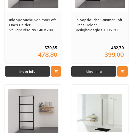
Inloopdouche Sanimar Loft
Inloopdouche Sanimar Loft
Lines Helder
Lines Helder
Veiligheidsglas 140 x 200
Veiligheidsglas 100 x 200
cm Zwart Nano Antikalk
cm Zwart Nano Antikalk
Coating 8 mm
Coating 8 mm
579,35
482,79
478,80
399,00
Meer info
Meer info