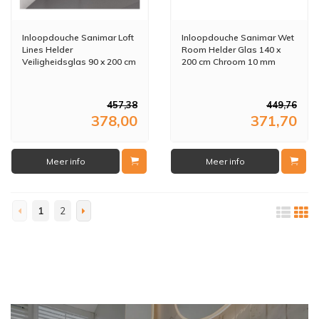
Inloopdouche Sanimar Loft
Inloopdouche Sanimar Wet
Lines Helder
Room Helder Glas 140 x
Veiligheidsglas 90 x 200 cm
200 cm Chroom 10 mm
Zwart Nano Antikalk
Coating 8 mm
457,38
449,76
378,00
371,70
Meer info
Meer info
1
2