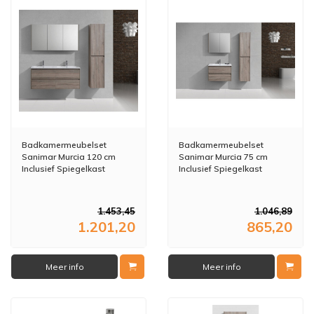
Badkamermeubelset
Badkamermeubelset
Sanimar Murcia 120 cm
Sanimar Murcia 75 cm
Inclusief Spiegelkast
Inclusief Spiegelkast
Rustiek Eiken Licht
Rustiek Licht Eiken
1.453,45
1.046,89
1.201,20
865,20
Meer info
Meer info