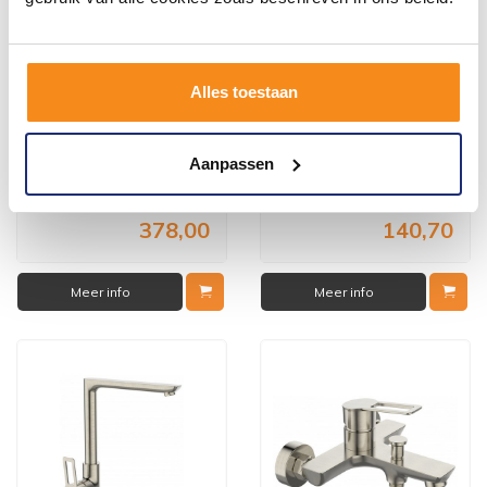
Alles toestaan
Douchetub Sanimar
Badkraan Sanimar Faro
Sanistone 120 x 90 cm Wit
Compleet Geborsteld Koper
Aanpassen
457,38
170,25
378,00
140,70
Meer info
Meer info