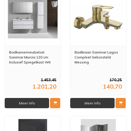
Badkamermeubelset
Badkraan Sanimar Lagos
Sanimar Murcia 120 cm
Compleet Geborsteld
Inclusief Spiegelkast Wit
Messing
1.453,45
170,25
1.201,20
140,70
Meer info
Meer info