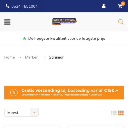
0
0524 - 551004
Gratis
bezorgd vanaf €150
Home
Merken
Sanimar
Meest
bekeken