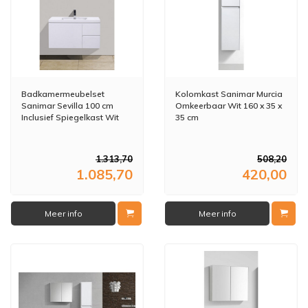
Badkamermeubelset
Kolomkast Sanimar Murcia
Sanimar Sevilla 100 cm
Omkeerbaar Wit 160 x 35 x
Inclusief Spiegelkast Wit
35 cm
1.313,70
508,20
1.085,70
420,00
Meer info
Meer info