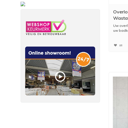
Overlo
Wastaf
18 t/m
Uw overl
uw badka