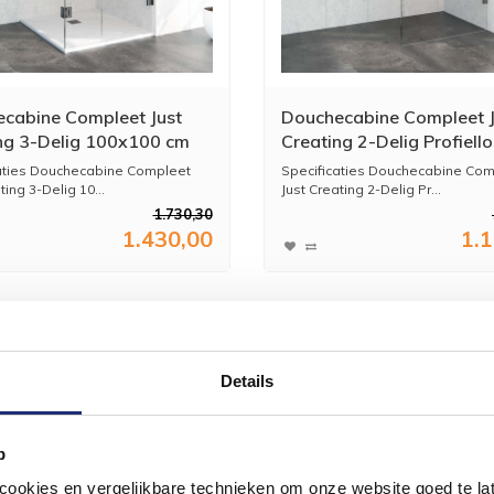
cabine Compleet Just
Douchecabine Compleet J
ng 3-Delig 100x100 cm
Creating 2-Delig Profiell
tal
100x80 cm Gunmetal
aties Douchecabine Compleet
Specificaties Douchecabine Com
ting 3-Delig 10...
Just Creating 2-Delig Pr...
1.730,30
1.430,00
1.
Details
p
okies en vergelijkbare technieken om onze website goed te late