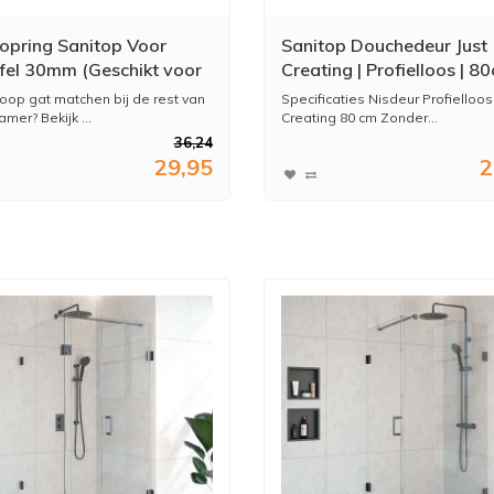
opring Sanitop Voor
Sanitop Douchedeur Just
el 30mm (Geschikt voor
Creating | Profielloos | 80
 25 mm)
Omkeerbaar Helder Glas 
oop gat matchen bij de rest van
Specificaties Nisdeur Profielloos
Nisdeur
mer? Bekijk ...
Creating 80 cm Zonder...
36,24
29,95
2