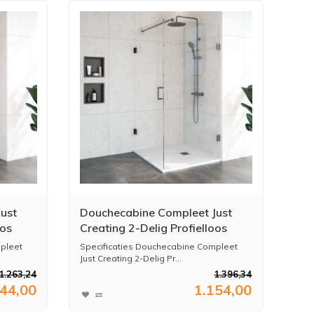
ust
Douchecabine Compleet Just
oos
Creating 2-Delig Profielloos
100x100 cm Gunmetal
pleet
Specificaties Douchecabine Compleet
Just Creating 2-Delig Pr...
1.263,24
1.396,34
044,00
1.154,00