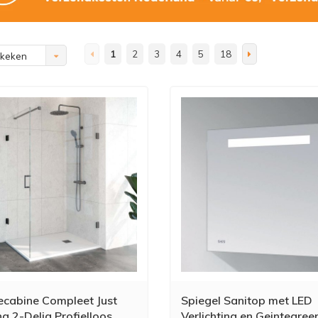
1
2
3
4
5
18
ekeken
cabine Compleet Just
Spiegel Sanitop met LED
g 2-Delig Profielloos
Verlichting en Geintegree