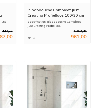
Inloopdouche Compleet Just
cm |
Creating Profielloos 100/30 cm
|
Draaibaar Gunmetal
 Just
Specificaties Inloopdouche Compleet
Just Creating Profielloo...
347,27
1.162,81
87,00
961,00