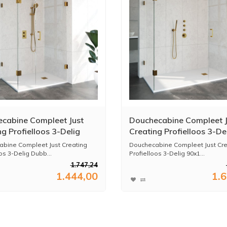
cabine Compleet Just
Douchecabine Compleet J
g Profielloos 3-Delig
Creating Profielloos 3-De
 Draaibaar 90x120 cm
90x180 cm Goud
bine Compleet Just Creating
Douchecabine Compleet Just Cre
os 3-Delig Dubb...
Profielloos 3-Delig 90x1...
1.747,24
1.444,00
1.