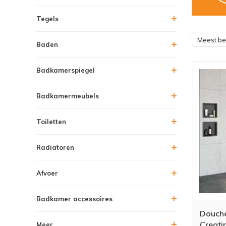
Tegels
Meest b
Baden
Badkamerspiegel
Badkamermeubels
Toiletten
Radiatoren
Afvoer
Badkamer accessoires
Douche
Creatin
Meer....