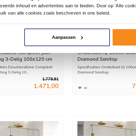
seerde inhoud en advertenties aan te bieden. Door op 'Alle cooki
uik van alle cookies zoals beschreven in ons beleid.
Aanpassen
cabine Compleet Just
Onderkast IQ 100cm Blac
ng 3-Delig 100x120 cm
Diamond Sanitop
tal
aties Douchecabine Compleet
Specificaties Onderkast IQ 100c
ting 3-Delig 10...
Diamond Sanitop:
- Me...
1.779,91
1.471,00
7