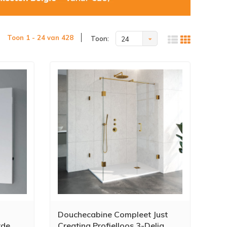
Toon 1 - 24 van 428
Toon:
24
Douchecabine Compleet Just
rde
Creating Profielloos 3-Delig