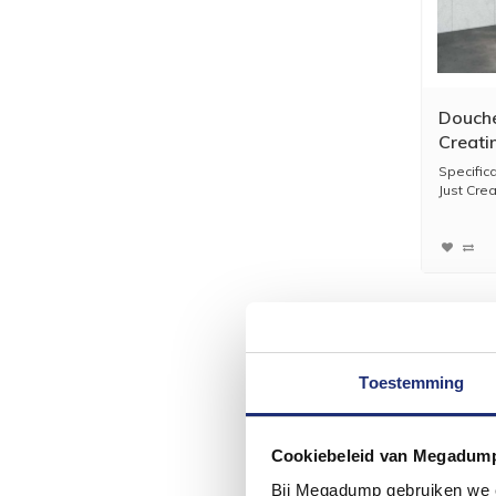
Douche
Creati
Gunme
Specific
Just Crea
Toestemming
Cookiebeleid van Megadum
Bij Megadump gebruiken we co