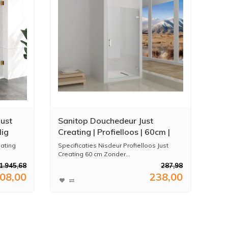
ust
Sanitop Douchedeur Just
lig
Creating | Profielloos | 60cm |
Omkeerbaar Helder Glas |
ating
Specificaties Nisdeur Profielloos Just
Nisdeur
Creating 60 cm Zonder...
1.945,68
287,98
608,00
238,00