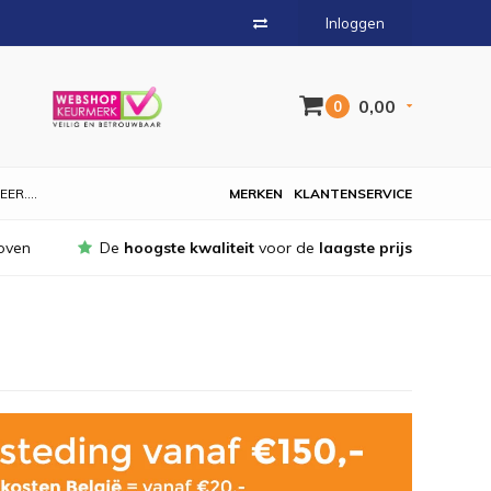
Inloggen
0,00
0
EER....
MERKEN
KLANTENSERVICE
oven
De
hoogste kwaliteit
voor de
laagste prijs