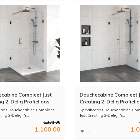
cabine Compleet Just
Douchecabine Compleet J
g 2-Delig Profielloos
Creating 2-Delig Profiell
 cm Gunmetal
80x80 cm Gunmetal
aties Douchecabine Compleet
Specificaties Douchecabine Com
ting 2-Delig Pr...
Just Creating 2-Delig Pr...
1.331,00
1.100,00
1.