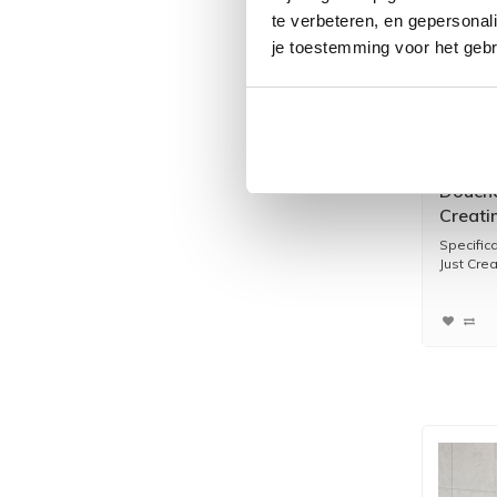
te verbeteren, en gepersonali
je toestemming voor het gebr
Douche
Creati
Gunme
Specific
Just Crea