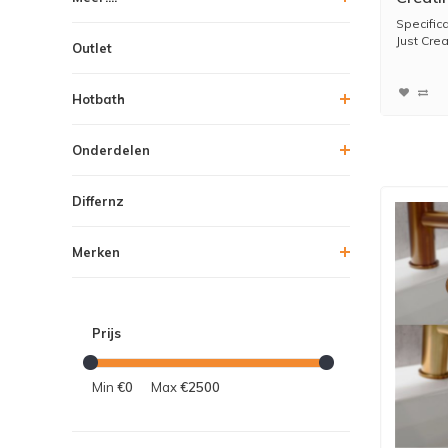
120x9
Specific
Just Crea
Outlet
Hotbath
Onderdelen
Differnz
Merken
Prijs
Min
€0
Max
€2500