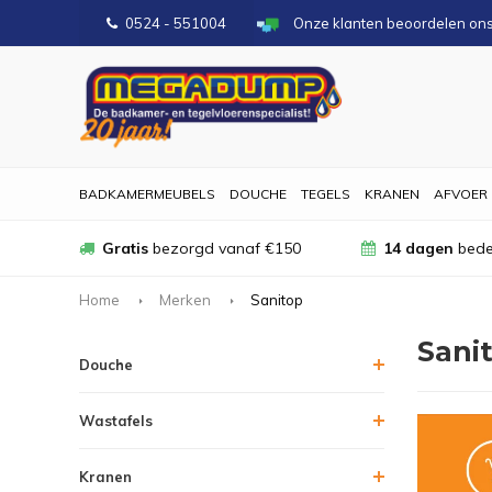
0524 - 551004
Onze klanten beoordelen on
BADKAMERMEUBELS
DOUCHE
TEGELS
KRANEN
AFVOER
Gratis
bezorgd vanaf €150
14 dagen
bede
Home
Merken
Sanitop
Sani
Douche
Wastafels
Kranen