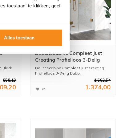
es toestaan' te klikken, geef
Alles toestaan
k
Douchecabine Compleet Just
Creating Profielloos 3-Delig
Dubbel Draaibaar 90x90 cm
m Black
Douchecabine Compleet Just Creating
Goud
Profielloos 3-Delig Dubb...
858,13
1.662,54
09,20
1.374,00