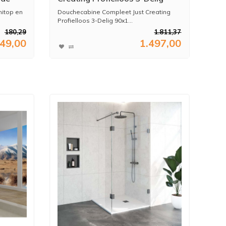
d (In 8
90x140 cm Goud
nitop en
Douchecabine Compleet Just Creating
Profielloos 3-Delig 90x1...
180,29
1.811,37
49,00
1.497,00