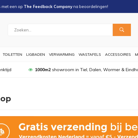
s met een
op
The Feedback Company
na
beoordelingen!
TOILETTEN
LIGBADEN
VERWARMING
WASTAFELS
ACCESSOIRES
M
nktijd
1000m2
showroom in Tiel, Dalen, Wormer & Eindh
top