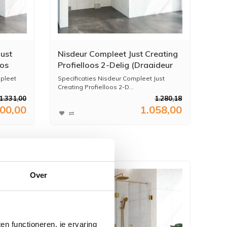
ust
Nisdeur Compleet Just Creating
oos
Profielloos 2-Delig (Draaideur
Bevestigd op Inloopwand)
pleet
Specificaties Nisdeur Compleet Just
130x200 cm 60/70 Gunmetal
Creating Profielloos 2-D...
1.331,00
1.280,18
100,00
1.058,00
Over
n functioneren, je ervaring