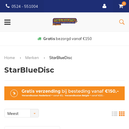
0
0524 - 551004
Gratis
bezorgd vanaf €150
Home
Merken
StarBlueDisc
StarBlueDisc
Meest
bekeken