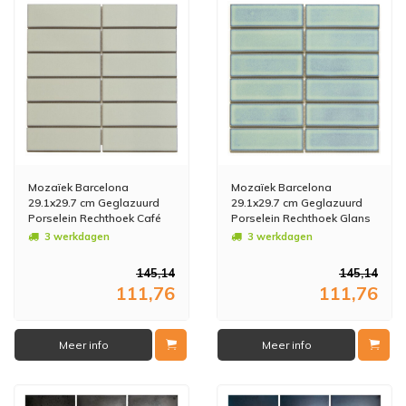
Mozaïek Barcelona
Mozaïek Barcelona
29.1x29.7 cm Geglazuurd
29.1x29.7 cm Geglazuurd
Porselein Rechthoek Café
Porselein Rechthoek Glans
Latte (Prijs per 0,86 M2)
Turquoise (Prijs Per 0,86
3 werkdagen
3 werkdagen
m2)
145,14
145,14
111,76
111,76
Meer info
Meer info