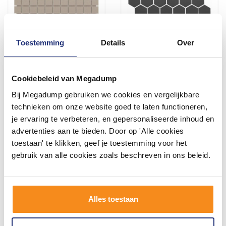
Toestemming
Details
Over
Mozaïek London 30x30 cm
Mozaïek Barcelona
Onverglaasd Porselein, Mat
28.1x32.5 cm Geglazuurd
Antislip En Grijs (Prijs Per
Porselein Hexagon Mat
Cookiebeleid van Megadump
m2)
Donker Grijs (Prijs Per m2)
3 werkdagen
3 werkdagen
Bij Megadump gebruiken we cookies en vergelijkbare
102,85
157,23
technieken om onze website goed te laten functioneren,
85,00
129,95
je ervaring te verbeteren, en gepersonaliseerde inhoud en
advertenties aan te bieden. Door op 'Alle cookies
toestaan' te klikken, geef je toestemming voor het
Meer info
Meer info
gebruik van alle cookies zoals beschreven in ons beleid.
Alles toestaan