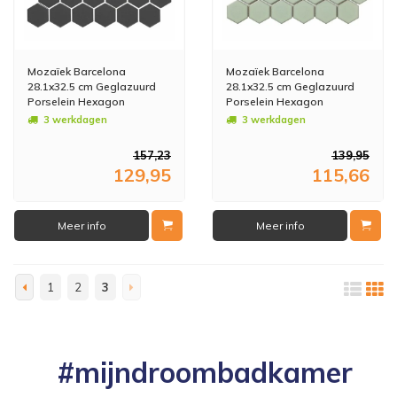
Mozaïek Barcelona
Mozaïek Barcelona
28.1x32.5 cm Geglazuurd
28.1x32.5 cm Geglazuurd
Porselein Hexagon
Porselein Hexagon
Glanzend Donker Grijs (Prijs
Glanzend Licht Groen Met
3 werkdagen
3 werkdagen
Per m2)
Rand (Prijs per m2)
157,23
139,95
129,95
115,66
Meer info
Meer info
1
2
3
#mijndroombadkamer