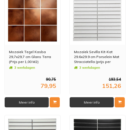
Mozaiek Tegel Kasba
Mozaïek Sevilla Kit-Kat
29,7x29,7 cm Glans Terra
29.6x29.9 cm Porselein Mat
(Prijs per 1,00 M2)
Stracciatella (prijs per
0.89m2)
3 werkdagen
3 werkdagen
90,75
193,54
79,95
151,26
Meer info
Meer info