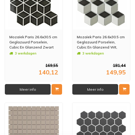
Mozaïek Paris 26.6x30.5 cm
Mozaïek Paris 26.6x30.5 cm
Geglazuurd Porselein,
Geglazuurd Porselein,
Cubic En Glanzend Zwart
Cubic En Glanzend Wit,
(Prijs Per m2)
Grijs En Zwart Mix (Prijs Per
3 werkdagen
3 werkdagen
m2)
169,55
181,44
140,12
149,95
Meer info
Meer info