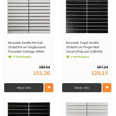
Mozaïek Sevilla Kit-Kat
Mozaiek Tegel Sevilla
29.6x29.9 cm Geglazuurd
29,6x30 cm Finger Mat
Porselein Vintage White
Zwart (Prijs per 0,89 M2)
(Prijs per 0,89 M2)
3 werkdagen
3 werkdagen
193,54
157,24
151,26
120,15
Meer info
Meer info