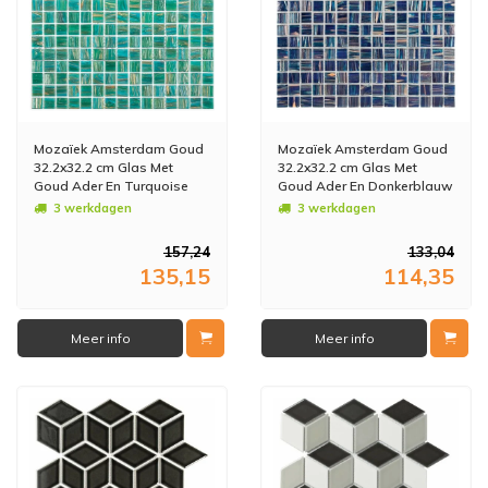
Mozaïek Amsterdam Goud
Mozaïek Amsterdam Goud
32.2x32.2 cm Glas Met
32.2x32.2 cm Glas Met
Goud Ader En Turquoise
Goud Ader En Donkerblauw
(Prijs per 1,04 M2)
(Prijs per 1,04 M2)
3 werkdagen
3 werkdagen
157,24
133,04
135,15
114,35
Meer info
Meer info