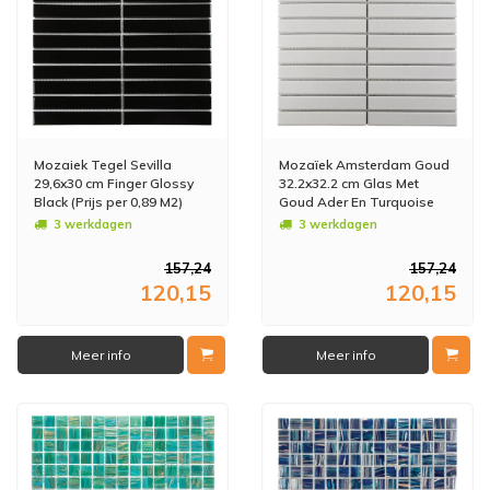
Mozaiek Tegel Sevilla
Mozaïek Amsterdam Goud
29,6x30 cm Finger Glossy
32.2x32.2 cm Glas Met
Black (Prijs per 0,89 M2)
Goud Ader En Turquoise
(Prijs per 0,89 M2)
3 werkdagen
3 werkdagen
157,24
157,24
120,15
120,15
Meer info
Meer info