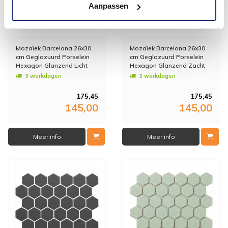
Aanpassen
Mozaïek Barcelona 26x30
Mozaïek Barcelona 26x30
cm Geglazuurd Porselein
cm Geglazuurd Porselein
Hexagon Glanzend Licht
Hexagon Glanzend Zacht
Groen (Prijs Per m2)
Wit (Prijs Per m2)
3 werkdagen
3 werkdagen
175,45
175,45
145,00
145,00
Meer info
Meer info