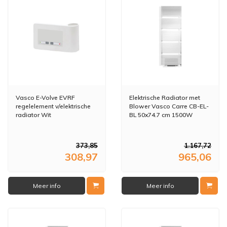
Vasco E-Volve EVRF
Elektrische Radiator met
regelelement v/elektrische
Blower Vasco Carre CB-EL-
radiator Wit
BL 50x74.7 cm 1500W
118400600009016
Verkeerswit
373,85
1.167,72
308,97
965,06
Meer info
Meer info