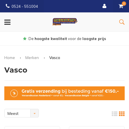
0
0524 - 551004
Gratis
bezorgd vanaf €150
Home
Merken
Vasco
Vasco
Meest
bekeken