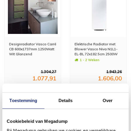
Designradiator Vasco Carré
Elektrische Radiator met
CB 600x1737mm 1250Watt
Blower Vasco Niva N1L1-
Wit Glanzend
EL-BL 72x182.5cm 2500W
Verkeerswit
1 - 2 Weken
1.304,27
1.943,26
1.077,91
1.606,00
Meer info
Meer info
Toestemming
Details
Over
Cookiebeleid van Megadump
Bij Megadump gebruiken we cookies en vergelijkbare