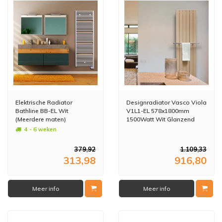
Elektrische Radiator
Designradiator Vasco Viola
Bathline BB-EL Wit
V1L1-EL 578x1800mm
(Meerdere maten)
1500Watt Wit Glanzend
4 - 6 weken
379,92
1.109,33
313,98
916,80
Meer info
Meer info