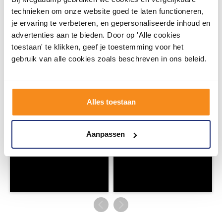
technieken om onze website goed te laten functioneren,
#mijndroombadkamer
je ervaring te verbeteren, en gepersonaliseerde inhoud en
advertenties aan te bieden. Door op 'Alle cookies
Wij geloven in de kracht van delen. Deel jouw
badkamer op Instagram met #mijndroombadkamer
toestaan' te klikken, geef je toestemming voor het
en tag @megadumpnl. Samen bouwen we een
gebruik van alle cookies zoals beschreven in ons beleid.
inspirerende omgeving vol met unieke
badkamerstijlen. Doe je mee?
Alles toestaan
Aanpassen