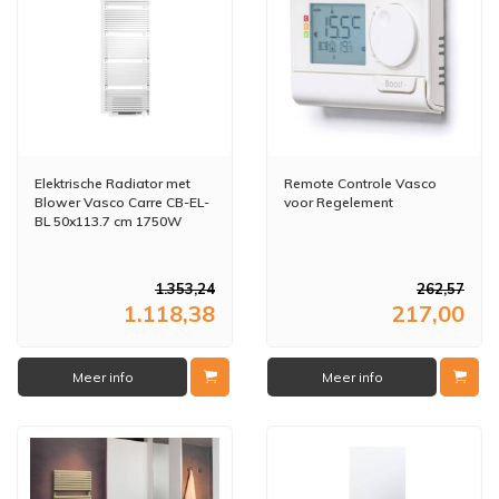
Elektrische Radiator met
Remote Controle Vasco
Blower Vasco Carre CB-EL-
voor Regelement
BL 50x113.7 cm 1750W
Verkeerswit
1.353,24
262,57
1.118,38
217,00
Meer info
Meer info