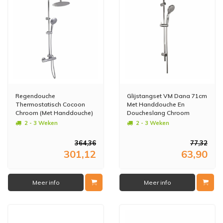
Regendouche
Glijstangset VM Dana 71cm
Thermostatisch Cocoon
Met Handdouche En
Chroom (Met Handdouche)
Doucheslang Chroom
Antikalk Stop Functie
2 - 3 Weken
2 - 3 Weken
364,36
77,32
301,12
63,90
Meer info
Meer info