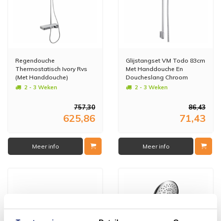
Regendouche
Glijstangset VM Todo 83cm
Thermostatisch Ivory Rvs
Met Handdouche En
(Met Handdouche)
Doucheslang Chroom
Antikalk
2 - 3 Weken
2 - 3 Weken
757,30
86,43
625,86
71,43
Meer info
Meer info