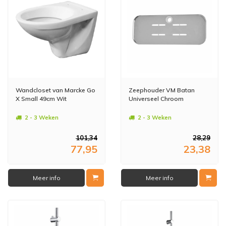
Wandcloset van Marcke Go
Zeephouder VM Batan
X Small 49cm Wit
Universeel Chroom
2 - 3 Weken
2 - 3 Weken
101,34
28,29
77,95
23,38
Meer info
Meer info