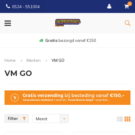
0
0524 - 551004
Gratis
bezorgd vanaf €150
Home
Merken
VM GO
VM GO
Filter
Meest
bekeken