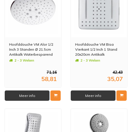
Hoofddouche VM Alor 1/2
Hoofddouche VM Bisa
Inch 3 Standen Ø 21.5cm
Vierkant 1/2 Inch 1 Stand
Antikalk Waterbesparend
20x20cm Antikalk
Chroom/Wit
Waterbesparend Chroom
2 - 3 Weken
2 - 3 Weken
71,16
42,43
58,81
35,07
Meer info
Meer info