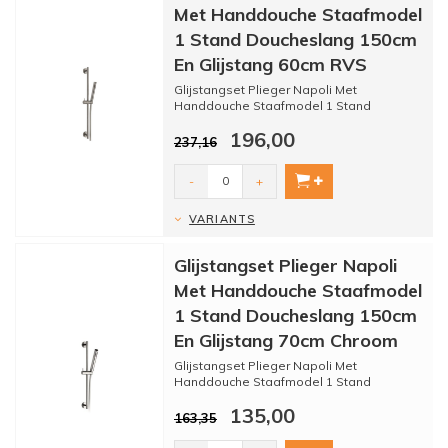
Met Handdouche Staafmodel
1 Stand Doucheslang 150cm
En Glijstang 60cm RVS
Glijstangset Plieger Napoli Met
Handdouche Staafmodel 1 Stand
Doucheslang 150cm En Glijstang 70cm
196,00
RV...
237,16
-
+
VARIANTS
Glijstangset Plieger Napoli
Met Handdouche Staafmodel
1 Stand Doucheslang 150cm
En Glijstang 70cm Chroom
Glijstangset Plieger Napoli Met
Handdouche Staafmodel 1 Stand
Doucheslang 150cm En Glijstang 70cm
135,00
Ch...
163,35