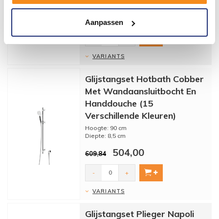
regenbui je aanspreekt dan is de Rain
straal van deze handdouche ...
148,00
179,08
Aanpassen
-
+
VARIANTS
Glijstangset Hotbath Cobber
Met Wandaansluitbocht En
Handdouche (15
Verschillende Kleuren)
Hoogte: 90 cm
Diepte: 8,5 cm
Materiaal: Messing
504,00
Met rozetten: Ja
609,84
Fabrieks Garantie: 5 jaar garan...
-
+
VARIANTS
Glijstangset Plieger Napoli