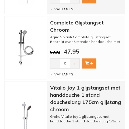
VARIANTS
Complete Glijstangset
Chroom
Aqua Splash Complete glijstangset.
Beschikt over 5 standen handdouche met
anti kalk. Komt met een do...
47,95
58,02
-
+
VARIANTS
Vitalio Joy 1 glijstangset met
handdouche 1 stand
doucheslang 175cm glijstang
chroom
Grohe Vitalio Joy 1 glijstangset met
handdouche 1 stand doucheslang 175cm
glijstang chroom