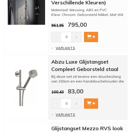
Verschillende Kleuren)
Materiaal: Messing, ABS en PVC
Kleur: Chroom, Geborsteld Nikkel, Mat Wit,
Mat Zwart, Gepolijst Mess...
795,00
961,95
-
+
VARIANTS
Abzu Luxe Glijstangset
Compleet Geborsteld staal
Bij deze set zit tevens een doucheslang
van 150cm en een handdouchehouder die
tevens van geborsteld ...
83,00
100,43
-
+
VARIANTS
Glijstangset Mezzo RVS look