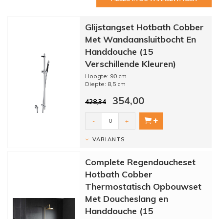
Glijstangset Hotbath Cobber
Met Wandaansluitbocht En
Handdouche (15
Verschillende Kleuren)
Hoogte: 90 cm
Diepte: 8,5 cm
Materiaal: Messing
354,00
Met rozetten: Ja
428,34
Fabrieks Garantie: 5 jaar garan...
-
+
VARIANTS
Complete Regendoucheset
Hotbath Cobber
Thermostatisch Opbouwset
Met Doucheslang en
Handdouche (15