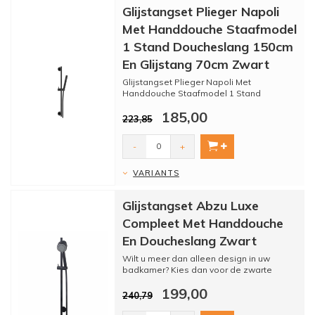
Glijstangset Plieger Napoli
Met Handdouche Staafmodel
1 Stand Doucheslang 150cm
En Glijstang 70cm Zwart
Glijstangset Plieger Napoli Met
Handdouche Staafmodel 1 Stand
Doucheslang 150cm En Glijstang 70cm
185,00
Zw...
223,85
-
+
VARIANTS
Glijstangset Abzu Luxe
Compleet Met Handdouche
En Doucheslang Zwart
Wilt u meer dan alleen design in uw
badkamer? Kies dan voor de zwarte
glijstangset van Aqua Splash! ...
199,00
240,79