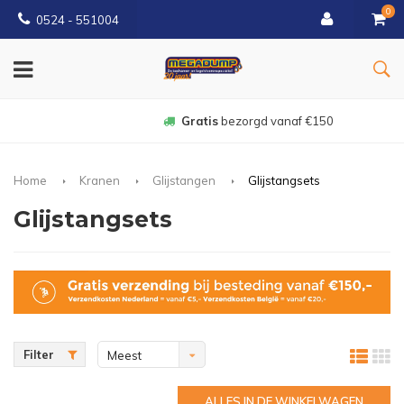
0
0524 - 551004
Gratis
bezorgd vanaf €150
Home
Kranen
Glijstangen
Glijstangsets
Glijstangsets
Filter
Meest
bekeken
ALLES IN DE WINKELWAGEN