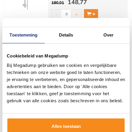
148,77
180,01
De Gro...
-
+
VARIANTS
Toestemming
Details
Over
Glijstangset Sani-Sub
Glijstangset Sani-Sub
Cookiebeleid van Megadump
De glijstang set van sani-sub is een
72,00
geweldige set voor een scherpe prijs.
87,12
Bij Megadump gebruiken we cookies en vergelijkbare
De...
technieken om onze website goed te laten functioneren,
-
+
je ervaring te verbeteren, en gepersonaliseerde inhoud en
VARIANTS
advertenties aan te bieden. Door op 'Alle cookies
toestaan' te klikken, geef je toestemming voor het
Vitalis Joy Duo Doucheset
gebruik van alle cookies zoals beschreven in ons beleid.
(Handdouche Ø 11 Cm,
Glijstang 60 Cm,
Doucheslang 175 Cm)
Alles toestaan
Als het idee van een warme zomerse