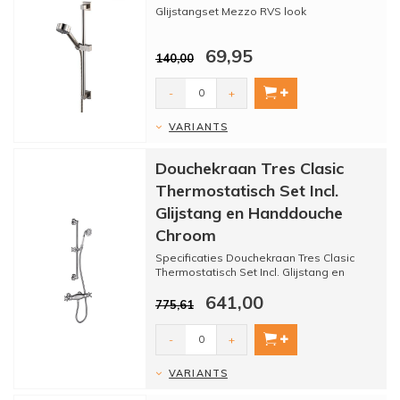
Glijstangset Mezzo RVS look
De glijstangset Mezzo is een geweldige
69,95
glijstangset die ontzettend goed...
140,00
-
+
VARIANTS
Douchekraan Tres Clasic
Thermostatisch Set Incl.
Glijstang en Handdouche
Chroom
Specificaties Douchekraan Tres Clasic
Thermostatisch Set Incl. Glijstang en
Handdouche Chroom:
641,00
-Merk...
775,61
-
+
VARIANTS