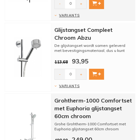
-
+
VARIANTS
Glijstangset Compleet
Chroom Abzu
De glijstangset wordt samen geleverd
met bevestigingsmateriaal, dus u kunt
gelijk aan de slag!
93,95
113,68
-
+
VARIANTS
Grohtherm-1000 Comfortset
met Euphoria glijstangset
60cm chroom
Grohe Grohtherm-1000 Comfortset met
Euphoria glijstangset 60cm chroom
249,00
Deze kwaliteit douche set pas...