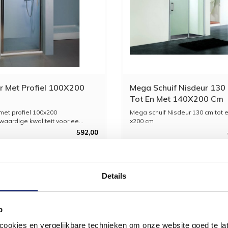
r Met Profiel 100X200
Mega Schuif Nisdeur 130
Tot En Met 140X200 Cm
met profiel 100x200
Mega schuif Nisdeur 130 cm tot 
ardige kwaliteit voor ee...
x200 cm
Een schuif ...
592,00
488,80
8
Details
p
okies en vergelijkbare technieken om onze website goed te late