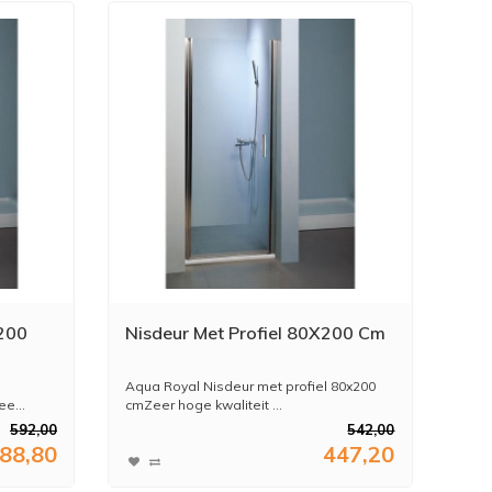
X200
Nisdeur Met Profiel 80X200 Cm
Aqua Royal Nisdeur met profiel 80x200
e...
cmZeer hoge kwaliteit ...
592,00
542,00
88,80
447,20