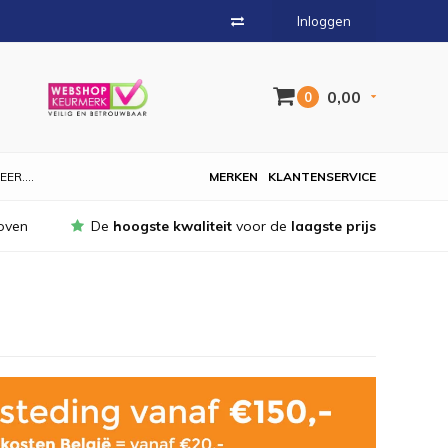
Inloggen
0,00
0
EER....
MERKEN
KLANTENSERVICE
oven
De
hoogste kwaliteit
voor de
laagste prijs