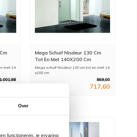
 Cm
Mega Schuif Nisdeur 130 Cm
Tot En Met 140X200 Cm
en met 14
Mega schuif Nisdeur 130 cm tot en met 14
x200 cm
Een schuif ...
1.001,88
869,00
28,00
717,60
Over
n functioneren, je ervaring