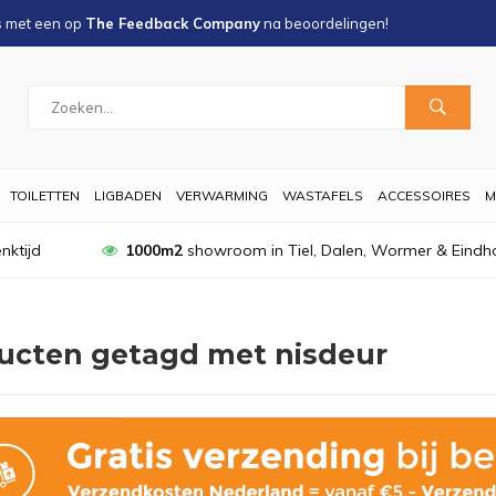
s met een
op
The Feedback Company
na
beoordelingen!
TOILETTEN
LIGBADEN
VERWARMING
WASTAFELS
ACCESSOIRES
M
nktijd
1000m2
showroom in Tiel, Dalen, Wormer & Eindh
ucten getagd met nisdeur