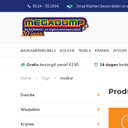
0524 - 551004
Onze klanten beoordelen on
BADKAMERMEUBELS
DOUCHE
TEGELS
KRANEN
AFVOER
Gratis
bezorgd vanaf €150
14 dagen
bede
Home
Tags
nisdeur
Prod
Douche
Wastafels
Kranen