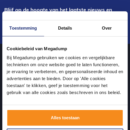
Blijf op de hoogte van het laatste nieuws en
ontwikkelingen
Toestemming
Details
Over
Verstuur
Cookiebeleid van Megadump
Bij Megadump gebruiken we cookies en vergelijkbare
Over ons
technieken om onze website goed te laten functioneren,
je ervaring te verbeteren, en gepersonaliseerde inhoud en
advertenties aan te bieden. Door op 'Alle cookies
uw sanitairwinkel in Dalen waar u niet alleen in onze showroom
toestaan' te klikken, geef je toestemming voor het
terecht kunt voor badkamertegels en sanitair, maar ook via de
gebruik van alle cookies zoals beschreven in ons beleid.
online winkel kan bestellen!
Alles toestaan