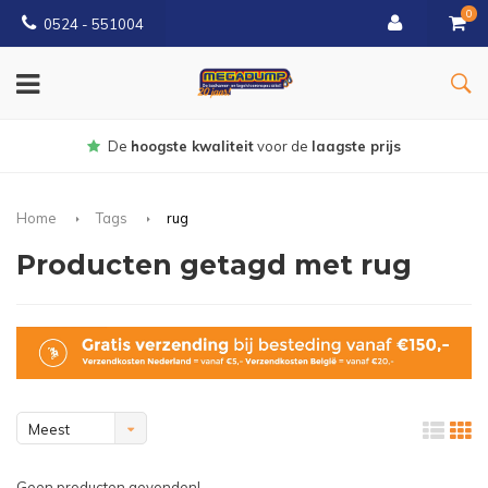
0
0524 - 551004
rijs
Gratis
bezorgd vanaf €150
Home
Tags
rug
Producten getagd met rug
Meest
bekeken
Geen producten gevonden!...