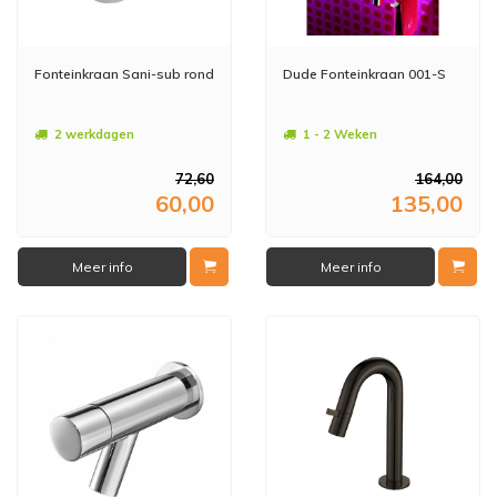
Fonteinkraan Sani-sub rond
Dude Fonteinkraan 001-S
2 werkdagen
1 - 2 Weken
72,60
164,00
60,00
135,00
Meer info
Meer info