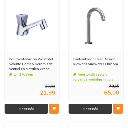
Koudwaterkraan Wastafel
Fonteinkraan Best Design
Schütte Carneo Keramisch
Viewer Koudwater Chroom
Ventiel en Metalen Greep
Chroom
1 - 2 Weken
Vóór 14:00 besteld,
volgende werkdag in huis
26,61
78,65
21,99
65,00
Meer info
Meer info