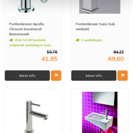
Fonteinkraan Apollo
Fonteinkraan Sani-Sub
Chroom Keramisch
vierkant
Binnenwerk
Vóór 14:00 besteld,
2 werkdagen
volgende werkdag in huis
50,76
84,22
41,95
69,60
Meer info
Meer info