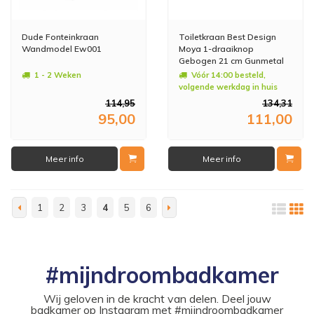
Dude Fonteinkraan
Toiletkraan Best Design
Wandmodel Ew001
Moya 1-draaiknop
Gebogen 21 cm Gunmetal
1 - 2 Weken
Vóór 14:00 besteld,
volgende werkdag in huis
114,95
134,31
95,00
111,00
Meer info
Meer info
1
2
3
4
5
6
#mijndroombadkamer
Wij geloven in de kracht van delen. Deel jouw
badkamer op Instagram met #mijndroombadkamer