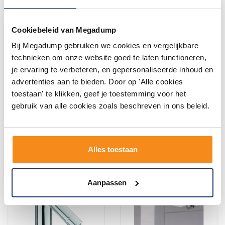
Cookiebeleid van Megadump
Bij Megadump gebruiken we cookies en vergelijkbare
Toiletkraan Valencia De
Fonteinkraan Athena
Luxe Rvs Keramisch
Chroom Keramisch
technieken om onze website goed te laten functioneren,
Binnenwerk
Binnenwerk
je ervaring te verbeteren, en gepersonaliseerde inhoud en
2 werkdagen
Vóór 14:00 besteld,
advertenties aan te bieden. Door op 'Alle cookies
volgende werkdag in huis
toestaan' te klikken, geef je toestemming voor het
64,07
50,76
52,95
41,95
gebruik van alle cookies zoals beschreven in ons beleid.
Meer info
Meer info
Alles toestaan
Aanpassen