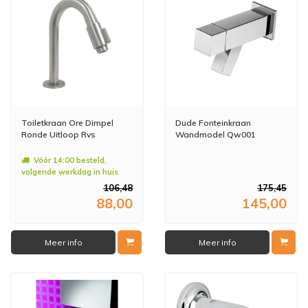
Toiletkraan Ore Dimpel
Dude Fonteinkraan
Ronde Uitloop Rvs
Wandmodel Qw001
Vóór 14:00 besteld,
volgende werkdag in huis
106,48
175,45
88,00
145,00
Meer info
Meer info