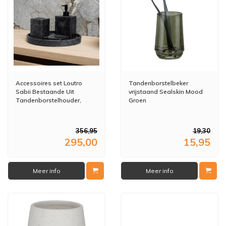
Accessoires set Loutro
Tandenborstelbeker
Sabii Bestaande Uit
vrijstaand Sealskin Mood
Tandenborstelhouder,
Groen
Zeephouder, Zeeppompje
en Zeepschaal Antraciet
356,95
19,30
295,00
15,95
Meer info
Meer info