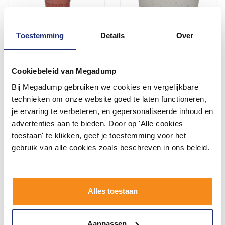
Toestemming
Details
Over
Tandenborstelbeker
Tandenborstelbeker
Sealskin Brave vrijstaand
vrijstaand Sealskin Braid
Donkerroze
Grijs
Cookiebeleid van Megadump
Bij Megadump gebruiken we cookies en vergelijkbare
16,88
16,88
technieken om onze website goed te laten functioneren,
13,95
13,95
je ervaring te verbeteren, en gepersonaliseerde inhoud en
advertenties aan te bieden. Door op 'Alle cookies
toestaan' te klikken, geef je toestemming voor het
Meer info
Meer info
gebruik van alle cookies zoals beschreven in ons beleid.
Alles toestaan
Aanpassen