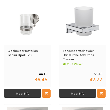
Glashouder met Glas
Tandenborstelhouder
Geesa Opal RVS
HansGrohe AddStoris
Chroom
2 - 3 Weken
44,10
51,75
36,45
42,77
Meer info
Meer info