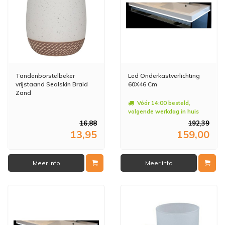
Tandenborstelbeker
Led Onderkastverlichting
vrijstaand Sealskin Braid
60X46 Cm
Zand
Vóór 14:00 besteld,
volgende werkdag in huis
16,88
192,39
13,95
159,00
Meer info
Meer info