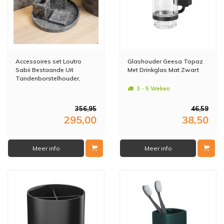
Accessoires set Loutro
Glashouder Geesa Topaz
Sabii Bestaande Uit
Met Drinkglas Mat Zwart
Tandenborstelhouder,
Zeephouder, Zeeppompje
3 - 5 Weken
en Zeepschaal Taupe
356,95
46,59
295,00
38,50
Meer info
Meer info