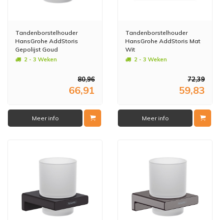
Tandenborstelhouder
Tandenborstelhouder
HansGrohe AddStoris
HansGrohe AddStoris Mat
Gepolijst Goud
Wit
2 - 3 Weken
2 - 3 Weken
80,96
72,39
66,91
59,83
Meer info
Meer info