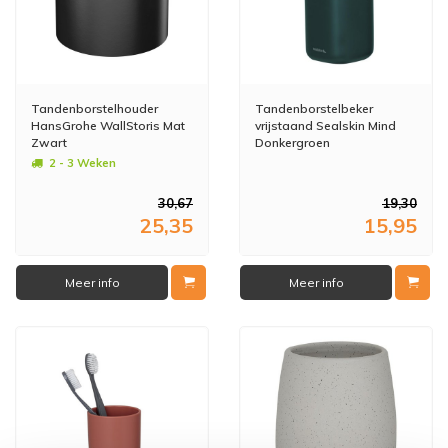
Tandenborstelhouder
Tandenborstelbeker
HansGrohe WallStoris Mat
vrijstaand Sealskin Mind
Zwart
Donkergroen
2 - 3 Weken
30,67
19,30
25,35
15,95
Meer info
Meer info