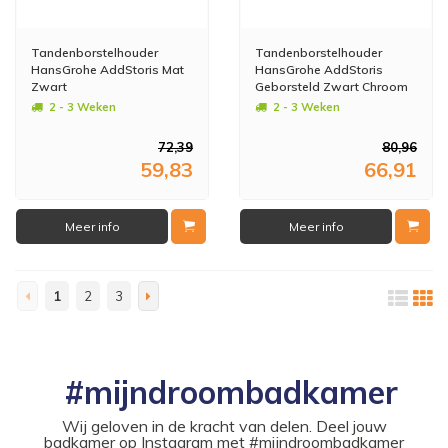
Tandenborstelhouder
Tandenborstelhouder
HansGrohe AddStoris Mat
HansGrohe AddStoris
Zwart
Geborsteld Zwart Chroom
2 - 3 Weken
2 - 3 Weken
72,39
80,96
59,83
66,91
Meer info
Meer info
1
2
3
#mijndroombadkamer
Wij geloven in de kracht van delen. Deel jouw
badkamer op Instagram met #mijndroombadkamer