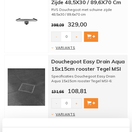
Zijde 48,5X30 / 89,6X70 Cm
RVS Douchegoot met schuine zijde
48,5x30 / 89,6x70 cm
Prachtige RVS douchegoot Trapezium
329,00
Multi met e...
398,09
-
+
VARIANTS
Douchegoot Easy Drain Aqua
15x15cm rooster Tegel MSI
Specificaties Douchegoot Easy Drain
Aqua 15x15cm rooster Tegel MSI-6:
108,81
131,66
* Merk: Easy drain
...
-
+
VARIANTS
Douchegoot Easy Drain Aqua