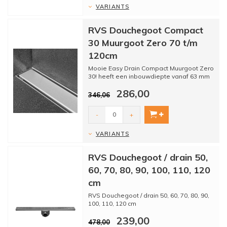
VARIANTS
RVS Douchegoot Compact
30 Muurgoot Zero 70 t/m
120cm
Mooie Easy Drain Compact Muurgoot Zero
30! heeft een inbouwdiepte vanaf 63 mm
en is uitgevoerd met...
286,00
346,06
-
+
VARIANTS
RVS Douchegoot / drain 50,
60, 70, 80, 90, 100, 110, 120
cm
RVS Douchegoot / drain 50, 60, 70, 80, 90,
100, 110, 120 cm
239,00
Prachtige douchegoot Flex Class gemaa...
478,00