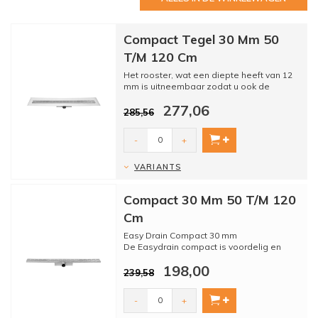
Compact Tegel 30 Mm 50
T/M 120 Cm
Het rooster, wat een diepte heeft van 12
mm is uitneembaar zodat u ook de
meegeleverde sifon er uit ...
277,06
285,56
-
+
VARIANTS
Compact 30 Mm 50 T/M 120
Cm
Easy Drain Compact 30 mm
De Easydrain compact is voordelig en
kwalitatief. Verkrijgbaar bij Megadump
198,00
239,58
-
+