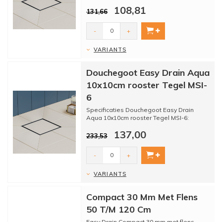
108,81
131,66
* Merk: Easy drain
...
-
+
VARIANTS
Douchegoot Easy Drain Aqua
10x10cm rooster Tegel MSI-
6
Specificaties Douchegoot Easy Drain
Aqua 10x10cm rooster Tegel MSI-6:
137,00
233,53
* Merk: Easy drain
...
-
+
VARIANTS
Compact 30 Mm Met Flens
50 T/M 120 Cm
Easy Drain Compact 30 mm met flens