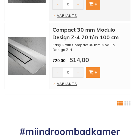
...
-
+
VARIANTS
Compact 30 mm Modulo
Design Z-4 70 t/m 100 cm
Easy Drain Compact 30 mm Modulo
Design Z-4
514,00
Het modulo design is een luxere versie
720,00
van de Compact ...
-
+
VARIANTS
#mijndroombadkamer