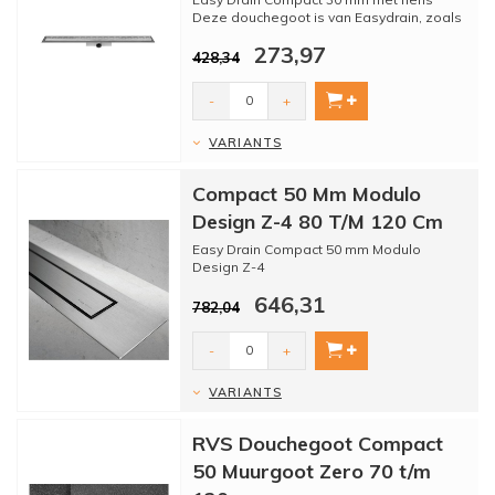
Deze douchegoot is van Easydrain, zoals
gewoonlijk van hoge kwali...
273,97
428,34
-
+
VARIANTS
Compact 50 Mm Modulo
Design Z-4 80 T/M 120 Cm
Easy Drain Compact 50 mm Modulo
Design Z-4
Dit is het luxere model van de compact 50,
646,31
strakker desig...
782,04
-
+
VARIANTS
RVS Douchegoot Compact
50 Muurgoot Zero 70 t/m