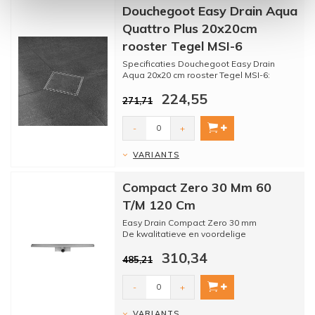
Douchegoot Easy Drain Aqua
Quattro Plus 20x20cm
rooster Tegel MSI-6
Specificaties Douchegoot Easy Drain
Aqua 20x20 cm rooster Tegel MSI-6:
224,55
271,71
* Merk: Easy drain
...
-
+
VARIANTS
Compact Zero 30 Mm 60
T/M 120 Cm
Easy Drain Compact Zero 30 mm
De kwalitatieve en voordelige
douchegoot van Easydrain. Verkrijgbaar ...
310,34
485,21
-
+
VARIANTS