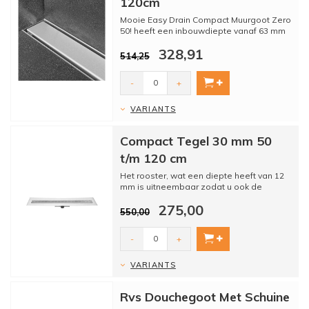
120cm
Mooie Easy Drain Compact Muurgoot Zero
50! heeft een inbouwdiepte vanaf 63 mm
en is uitgevoerd met...
328,91
514,25
-
+
VARIANTS
Compact Tegel 30 mm 50
t/m 120 cm
Het rooster, wat een diepte heeft van 12
mm is uitneembaar zodat u ook de
meegeleverde sifon er uit ...
275,00
550,00
-
+
VARIANTS
Rvs Douchegoot Met Schuine