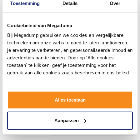
Quattro Plus 20x20cm
Toestemming
Details
Over
rooster Tegel MSI
Specificaties Douchegoot Easy Drain
Aqua 20x20cm rooster Tegel MSI-6:
Cookiebeleid van Megadump
224,55
Bij Megadump gebruiken we cookies en vergelijkbare
271,71
* Merk: Easy drain
technieken om onze website goed te laten functioneren,
* Se...
-
+
je ervaring te verbeteren, en gepersonaliseerde inhoud en
advertenties aan te bieden. Door op 'Alle cookies
VARIANTS
toestaan' te klikken, geef je toestemming voor het
gebruik van alle cookies zoals beschreven in ons beleid.
Compact Zero 50 Mm 70
T/M 120 Cm
Easydrain Compact Zero 50 mm
Is leverbaar in verschillende maten
Alles toestaan
variërend van 70cm tot en met 120...
281,00
340,01
-
+
Aanpassen
VARIANTS