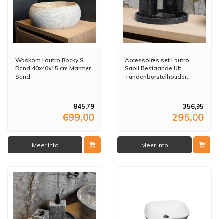
Waskom Loutro Rocky S
Accessoires set Loutro
Rond 40x40x15 cm Marmer
Sabii Bestaande Uit
Sand
Tandenborstelhouder,
Zeephouder, Zeeppompje
en Zeepschaal Antraciet
845,79
356,95
699,00
295,00
Meer info
Meer info