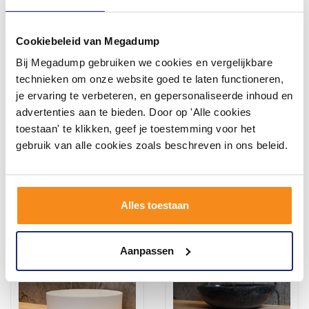
Cookiebeleid van Megadump
Bij Megadump gebruiken we cookies en vergelijkbare
Waskom Loutro Spiro
Waskom Loutro Zora M
Rechthoek 45.5x32x13.5 cm
Rond 40x40x15.5 cm Mat
technieken om onze website goed te laten functioneren,
Hoogglans Wit
Wit
je ervaring te verbeteren, en gepersonaliseerde inhoud en
advertenties aan te bieden. Door op 'Alle cookies
toestaan' te klikken, geef je toestemming voor het
228,69
574,75
189,00
475,00
gebruik van alle cookies zoals beschreven in ons beleid.
Meer info
Meer info
Alles toestaan
Aanpassen