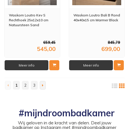
Waskom Loutro Kev S
Waskom Loutro Bali B Rond
Rechthoek 25x12x10 cm
40x40x15 cm Marmer Black
Natuursteen Sand
659,45
845,79
545,00
699,00
Meer info
Meer info
1
2
3
#mijndroombadkamer
Wij geloven in de kracht van delen. Deel jouw
badkamer op Instagram met #mijndroombadkamer