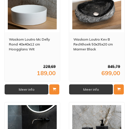
Waskom Loutro Mc Delly
Waskom Loutro Kev B
Rond 40x40x12 cm
Rechthoek 50x35x20 cm
Hoogglans Wit
Marmer Black
228,69
845,79
189,00
699,00
Meer info
Meer info