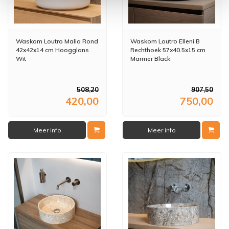
Waskom Loutro Malia Rond
Waskom Loutro Elleni B
42x42x14 cm Hoogglans
Rechthoek 57x40.5x15 cm
Wit
Marmer Black
508,20
907,50
420,00
750,00
Meer info
Meer info