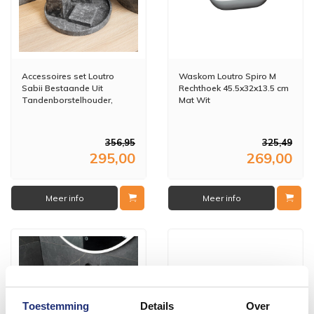
Accessoires set Loutro
Waskom Loutro Spiro M
Sabii Bestaande Uit
Rechthoek 45.5x32x13.5 cm
Tandenborstelhouder,
Mat Wit
Zeephouder, Zeeppompje
en Zeepschaal Taupe
356,95
325,49
295,00
269,00
Meer info
Meer info
Toestemming
Details
Over