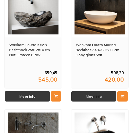
Waskom Loutro Kev B
Waskom Loutro Marina
Rechthoek 25x12x10 cm
Rechthoek 48x32.5x12 cm
Natuursteen Black
Hoogglans Wit
659,45
508,20
545,00
420,00
Meer info
Meer info