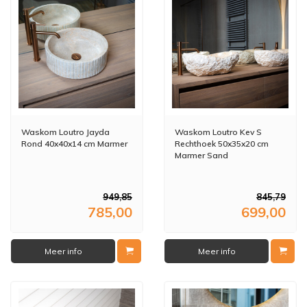
Waskom Loutro Jayda
Waskom Loutro Kev S
Rond 40x40x14 cm Marmer
Rechthoek 50x35x20 cm
Marmer Sand
949,85
845,79
785,00
699,00
Meer info
Meer info