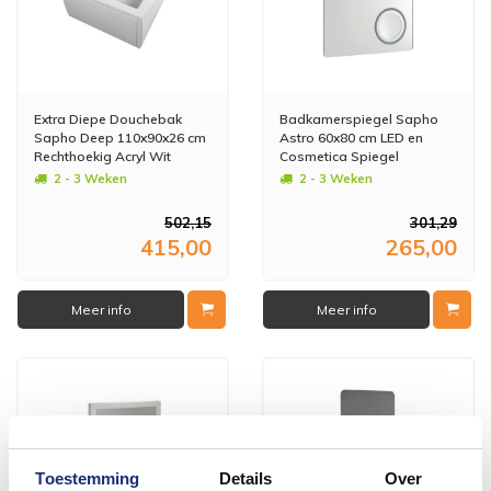
Extra Diepe Douchebak
Badkamerspiegel Sapho
Sapho Deep 110x90x26 cm
Astro 60x80 cm LED en
Rechthoekig Acryl Wit
Cosmetica Spiegel
2 - 3 Weken
2 - 3 Weken
502,15
301,29
415,00
265,00
Meer info
Meer info
Toestemming
Details
Over