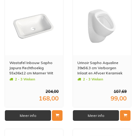
Wastafel Inbouw Sapho
Urinoir Sapho Aqualine
Japura Rechthoekig
39x56.3 cm Verborgen
55x36x12 cm Marmer Wit
Inlaat en Afvoer Keramiek
Wit
2 - 3 Weken
2 - 3 Weken
204,00
107,69
168,00
99,00
Meer info
Meer info