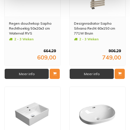
Regen douchekop Sapho
Designradiator Sapho
Rechthoekig 50x20x3 cm
Silvana Recht 60x150 cm
Waterval RVS
771W Bruin
2 - 3 Weken
2 - 3 Weken
664,29
906,29
609,00
749,00
Meer info
Meer info