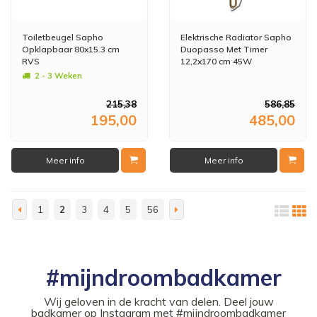
Toiletbeugel Sapho
Elektrische Radiator Sapho
Opklapbaar 80x15.3 cm
Duopasso Met Timer
RVS
12,2x170 cm 45W
Geborsteld Goud
2 - 3 Weken
215,38
586,85
195,00
485,00
Meer info
Meer info
1
2
3
4
5
56
#mijndroombadkamer
Wij geloven in de kracht van delen. Deel jouw
badkamer op Instagram met #mijndroombadkamer