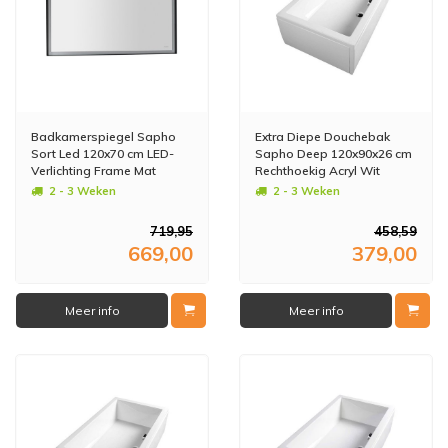
Badkamerspiegel Sapho
Extra Diepe Douchebak
Sort Led 120x70 cm LED-
Sapho Deep 120x90x26 cm
Verlichting Frame Mat
Rechthoekig Acryl Wit
Zwart
2 - 3 Weken
2 - 3 Weken
719,95
458,59
669,00
379,00
Meer info
Meer info