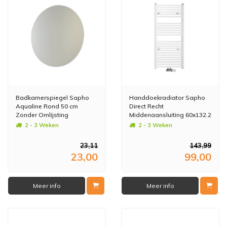
Badkamerspiegel Sapho
Handdoekradiator Sapho
Aqualine Rond 50 cm
Direct Recht
Zonder Omlijsting
Middenaansluiting 60x132.2
Aluminium
cm 693W Wit
2 - 3 Weken
2 - 3 Weken
23,11
143,99
23,00
99,00
Meer info
Meer info