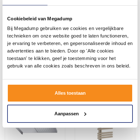
Cookiebeleid van Megadump
Bij Megadump gebruiken we cookies en vergelijkbare
Badkamer kantelspiegel
Designradiator Sapho
Sapho 40x60 Wit
Tabella 49x119 cm 549W
technieken om onze website goed te laten functioneren,
Mat Antraciet
je ervaring te verbeteren, en gepersonaliseerde inhoud en
2 - 3 Weken
2 - 3 Weken
advertenties aan te bieden. Door op 'Alle cookies
toestaan' te klikken, geef je toestemming voor het
199,65
719,95
165,00
658,00
gebruik van alle cookies zoals beschreven in ons beleid.
Meer info
Meer info
Alles toestaan
Aanpassen