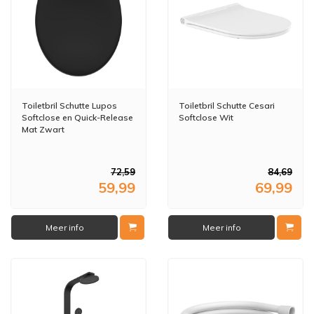
Toiletbril Schutte Lupos
Toiletbril Schutte Cesari
Softclose en Quick-Release
Softclose Wit
Mat Zwart
72,59
84,69
59,99
69,99
Meer info
Meer info