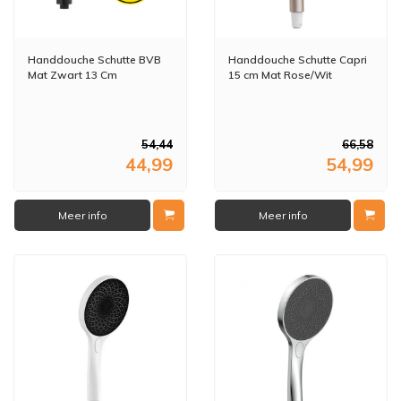
Handdouche Schutte BVB
Handdouche Schutte Capri
Mat Zwart 13 Cm
15 cm Mat Rose/Wit
54,44
66,58
44,99
54,99
Meer info
Meer info