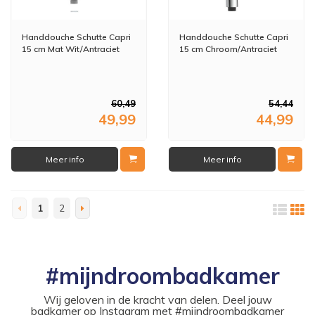
Handdouche Schutte Capri
Handdouche Schutte Capri
15 cm Mat Wit/Antraciet
15 cm Chroom/Antraciet
60,49
54,44
49,99
44,99
Meer info
Meer info
1
2
#mijndroombadkamer
Wij geloven in de kracht van delen. Deel jouw
badkamer op Instagram met #mijndroombadkamer