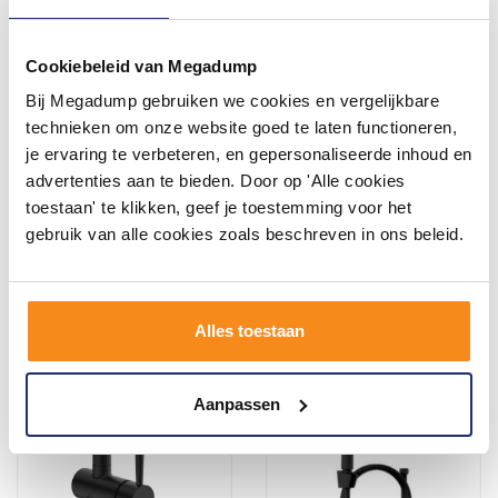
Cookiebeleid van Megadump
Bij Megadump gebruiken we cookies en vergelijkbare
Mengkraan Schutte Miami
Mengkraan Schutte
Mat Grafiet
Liverpool Messing Chroom
technieken om onze website goed te laten functioneren,
je ervaring te verbeteren, en gepersonaliseerde inhoud en
advertenties aan te bieden. Door op 'Alle cookies
toestaan' te klikken, geef je toestemming voor het
193,59
145,19
159,99
119,99
gebruik van alle cookies zoals beschreven in ons beleid.
Meer info
Meer info
Alles toestaan
Aanpassen