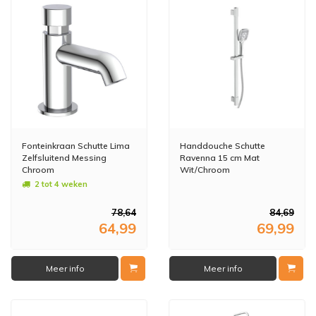
Fonteinkraan Schutte Lima
Handdouche Schutte
Zelfsluitend Messing
Ravenna 15 cm Mat
Chroom
Wit/Chroom
2 tot 4 weken
78,64
84,69
64,99
69,99
Meer info
Meer info