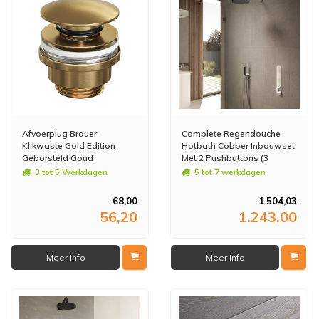
Afvoerplug Brauer
Complete Regendouche
Klikwaste Gold Edition
Hotbath Cobber Inbouwset
Geborsteld Goud
Met 2 Pushbuttons (3
Verschillende Kleuren)
3 tot 5 Werkdagen
5 tot 7 werkdagen
68,00
1.504,03
56,20
1.243,00
Meer info
Meer info