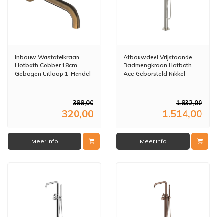
Inbouw Wastafelkraan
Afbouwdeel Vrijstaande
Hotbath Cobber 18cm
Badmengkraan Hotbath
Gebogen Uitloop 1-Hendel
Ace Geborsteld Nikkel
Verouderd Messing
388,00
1.832,00
320,00
1.514,00
Meer info
Meer info