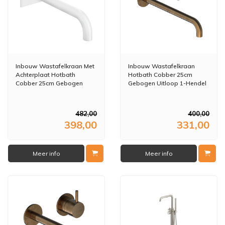
Inbouw Wastafelkraan Met
Inbouw Wastafelkraan
Achterplaat Hotbath
Hotbath Cobber 25cm
Cobber 25cm Gebogen
Gebogen Uitloop 1-Hendel
Uitloop 1-Hendel Mat Wit
Verouderd Messing
482,00
400,00
398,00
331,00
Meer info
Meer info