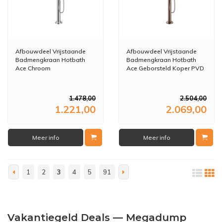
Afbouwdeel Vrijstaande
Afbouwdeel Vrijstaande
Badmengkraan Hotbath
Badmengkraan Hotbath
Ace Chroom
Ace Geborsteld Koper PVD
1.478,00
2.504,00
1.221,00
2.069,00
Meer info
Meer info
1
2
3
4
5
91
Vakantiegeld Deals — Megadump