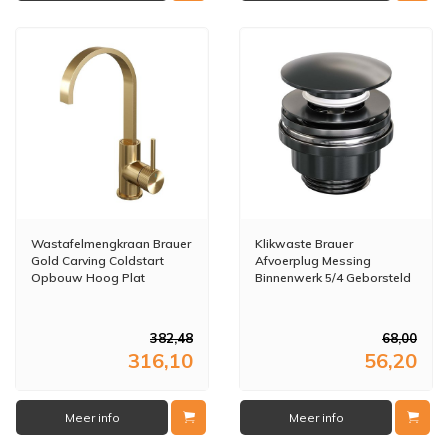
Wastafelmengkraan Brauer
Klikwaste Brauer
Gold Carving Coldstart
Afvoerplug Messing
Opbouw Hoog Plat
Binnenwerk 5/4 Geborsteld
Gebogen Ronde Hendel
Gunmetal
Geborsteld Goud PVD PVD
382,48
68,00
316,10
56,20
Meer info
Meer info