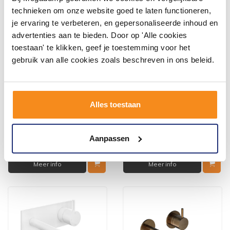
technieken om onze website goed te laten functioneren,
je ervaring te verbeteren, en gepersonaliseerde inhoud en
advertenties aan te bieden. Door op 'Alle cookies
toestaan' te klikken, geef je toestemming voor het
gebruik van alle cookies zoals beschreven in ons beleid.
Fontein Sifon Hotbath
Brauer Reserve
Cobber Rond (15
Toiletborstelkop Zwart
Verschillende Kleuren)
5 tot 7 werkdagen
Alles toestaan
78,65
15,25
65,00
6,50
Aanpassen
Meer info
Meer info