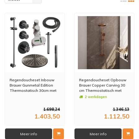
bekeken
Regendoucheset Inbouw
Regendoucheset Opbouw
Brauer Gunmetal Edition
Brauer Copper Carving 30
Thermostatisch 30cm met
cm Thermostatisch met
Plafondarm, Glijstang en
Handdouche 3-Standen
2 werkdagen
Handdouche Staaf Losse
Geborsteld Koper
Stopkranen Geborsteld
1.698,24
1.346,13
Gunmetal
1.403,50
1.112,50
Meer info
Meer info