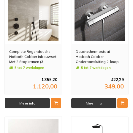
Complete Regendouche
Douchethermostaat
Hotbath Cobber Inbouwset
Hotbath Cobber
Met 2 Stopkranen (3
Onderaansluiting 2-knop
Verschillende Kleuren)
(15 Verschillende Kleuren)
5 tot 7 werkdagen
5 tot 7 werkdagen
1.355,20
422,29
1.120,00
349,00
Meer info
Meer info