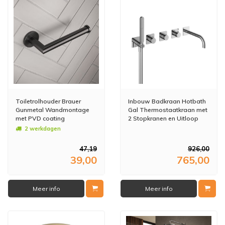
Toiletrolhouder Brauer
Inbouw Badkraan Hotbath
Gunmetal Wandmontage
Gal Thermostaatkraan met
met PVD coating
2 Stopkranen en Uitloop
Geborsteld Gunmetal
Chroom
2 werkdagen
47,19
926,00
39,00
765,00
Meer info
Meer info