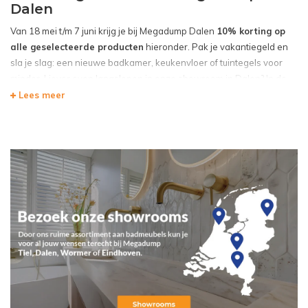
Dalen
Van 18 mei t/m 7 juni krijg je bij Megadump Dalen
10% korting op
alle geselecteerde producten
hieronder. Pak je vakantiegeld en
sla je slag: een nieuwe badkamer, keukenvloer of tuintegels voor
minder. Liever even langslopen in onze showroom in Dalen? In de
winkel profiteer je bovendien van onze
staffelkorting tot wel
Lees meer
€1.250
voor grotere projecten.
Op=op — dus wacht niet te lang.