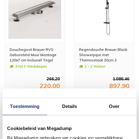
Douchegoot Brauer RVS
Regendouche Brauer Black
Geborsteld Muur Montage
Showerpipe met
120x7 cm Inclusief Tegel
Thermostaat 30cm 3
Inlegrooster Omkeerbaar
Standen Mat Zwart
3 tot 5 Werkdagen
1 - 2 Weken
266,20
1.086,46
220,00
897,90
Meer info
Meer info
Toestemming
Details
Over
Cookiebeleid van Megadump
Bij Megadump gebruiken we cookies en vergelijkbare