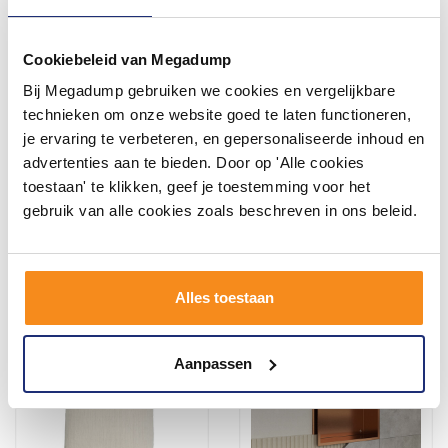
Cookiebeleid van Megadump
Bij Megadump gebruiken we cookies en vergelijkbare
Reserverolhouder Inbouw
Pedaalemmer Brauer
BWS Milan Geborsteld
Gunmetal Edition 3L
technieken om onze website goed te laten functioneren,
Brons Koper
Gunmetal Geborsteld
je ervaring te verbeteren, en gepersonaliseerde inhoud en
advertenties aan te bieden. Door op 'Alle cookies
toestaan' te klikken, geef je toestemming voor het
156,81
48,28
129,60
39,90
gebruik van alle cookies zoals beschreven in ons beleid.
Meer info
Meer info
Alles toestaan
Aanpassen