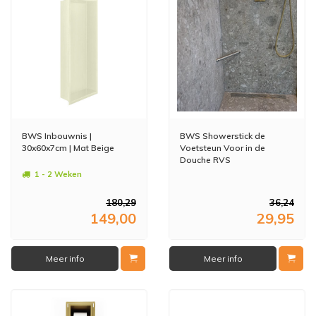
BWS Inbouwnis |
BWS Showerstick de
30x60x7cm | Mat Beige
Voetsteun Voor in de
Douche RVS
1 - 2 Weken
180,29
36,24
149,00
29,95
Meer info
Meer info