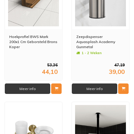
Hoekprofiel BWS Mark
Zeepdispenser
200x1 Cm Geborsteld Brons
Aquasplash Academy
Koper
Gunmetal
1 - 2 Weken
53,36
47,19
44,10
39,00
Meer info
Meer info