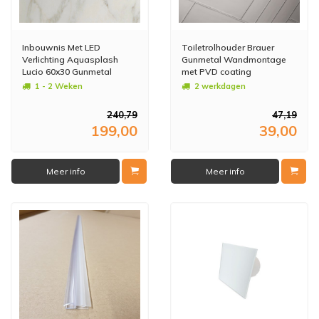
Inbouwnis Met LED
Toiletrolhouder Brauer
Verlichting Aquasplash
Gunmetal Wandmontage
Lucio 60x30 Gunmetal
met PVD coating
Geborsteld Gunmetal
1 - 2 Weken
2 werkdagen
240,79
47,19
199,00
39,00
Meer info
Meer info