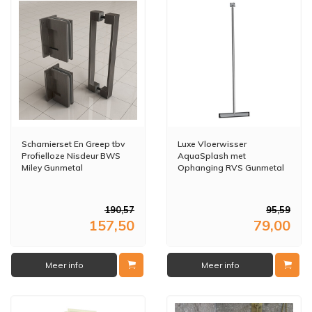
Scharnierset En Greep tbv
Luxe Vloerwisser
Profielloze Nisdeur BWS
AquaSplash met
Miley Gunmetal
Ophanging RVS Gunmetal
190,57
95,59
157,50
79,00
Meer info
Meer info