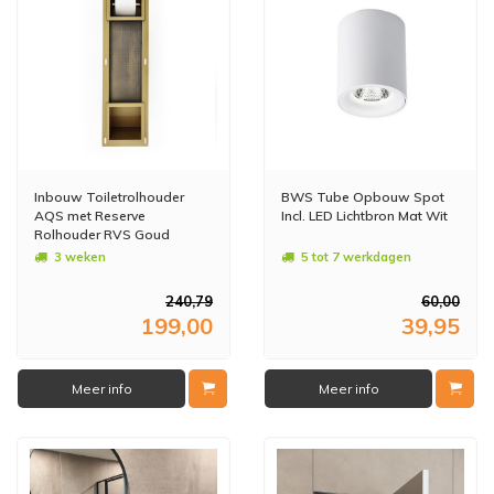
Inbouw Toiletrolhouder
BWS Tube Opbouw Spot
AQS met Reserve
Incl. LED Lichtbron Mat Wit
Rolhouder RVS Goud
3 weken
5 tot 7 werkdagen
240,79
60,00
199,00
39,95
Meer info
Meer info