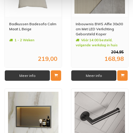
Badkussen Badesofa Calm
Inbouwnis BWS Alfie 30x30
Maat L Beige
cm Met LED Verlichting
Geborsteld Koper
1 - 2 Weken
Vóór 14:00 besteld,
volgende werkdag in huis
204,95
219,00
168,98
Meer info
Meer info