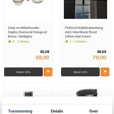
Zeep en Bekerhouder
Plafond Stabilisatiestang
Sapho Diamond Hangend
AQS Inkortbaar Rond
Brons / Melkglas
100cm Mat Zwart
2 - 3 Weken
2 - 3 Weken
82,28
95,59
59,00
79,00
Meer info
Meer info
Toestemming
Details
Over