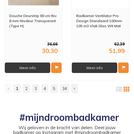
Douche Deurstrip 80 cm tbv
Badkamer Ventilator Pro
8 mm Nisdeur Transparant
Design Standaard 100mm
(Type H)
105 m3 Vlak Glas Wit Mat
36,66
62,39
30,30
51,99
Meer info
Meer info
1
2
3
4
5
34
#mijndroombadkamer
Wij geloven in de kracht van delen. Deel jouw
badkamer op Instagram met #mijndroombadkamer