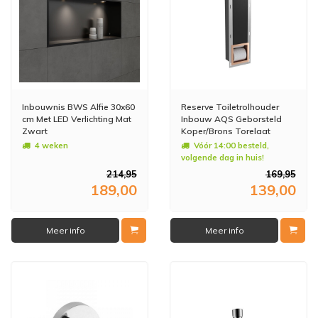
Inbouwnis BWS Alfie 30x60
Reserve Toiletrolhouder
cm Met LED Verlichting Mat
Inbouw AQS Geborsteld
Zwart
Koper/Brons Torelaat
4 weken
Vóór 14:00 besteld,
volgende dag in huis!
214,95
169,95
189,00
139,00
Meer info
Meer info