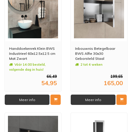
Handdoekenrek Klein BWS
Inbouwnis Betegelbaar
Industrieel 60x12.5x12.5 cm
BWS Alfie 30x30
Mat Zwart
Geborsteld Staal
Vóór 14:00 besteld,
2 tot 4 weken
volgende dag in huis!
66,49
199,65
54,95
165,00
Meer info
Meer info