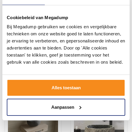
Cookiebeleid van Megadump
Bij Megadump gebruiken we cookies en vergelijkbare
Salenzi Fonteinset Spy
Salenzi Fonteinset Spy
30x30 cm Mat Roze (Keuze
45x20 cm Glans Wit (Keuze
technieken om onze website goed te laten functioneren,
uit 8 kranen in 4 kleuren)
uit 8 kranen in 4 kleuren)
je ervaring te verbeteren, en gepersonaliseerde inhoud en
3 - 5 Weken
3 - 5 Weken
advertenties aan te bieden. Door op 'Alle cookies
toestaan' te klikken, geef je toestemming voor het
520,24
441,59
429,95
364,95
gebruik van alle cookies zoals beschreven in ons beleid.
Meer info
Meer info
Alles toestaan
Aanpassen