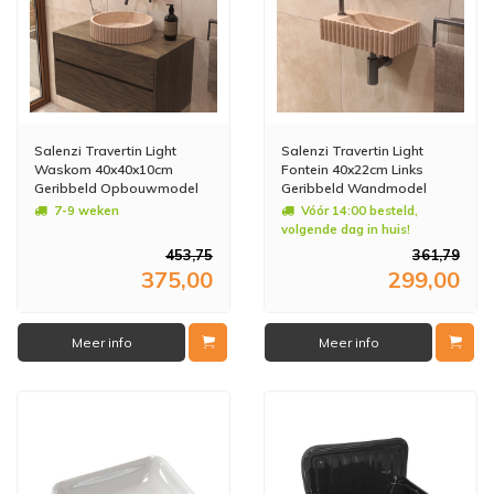
Salenzi Travertin Light
Salenzi Travertin Light
Waskom 40x40x10cm
Fontein 40x22cm Links
Geribbeld Opbouwmodel
Geribbeld Wandmodel
7-9 weken
Vóór 14:00 besteld,
volgende dag in huis!
453,75
361,79
375,00
299,00
Meer info
Meer info