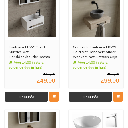
Fonteinset BWS Solid
Complete Fonteinset BWS
Surface Met
Hold Met Handoekhouder
Handdoekhouder Rechts
Waskom Natuursteen Grijs
Wit Mat Zwart
En Fonteinkraan Mat Zwart
Vóór 14:00 besteld,
Vóór 14:00 besteld,
volgende dag in huis!
volgende dag in huis!
337,60
361,79
249,00
299,00
Meer info
Meer info