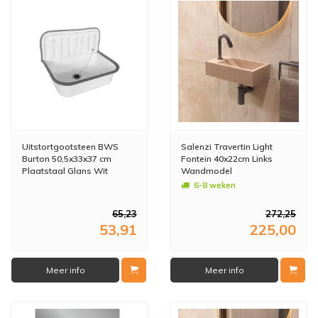
Uitstortgootsteen BWS
Salenzi Travertin Light
Burton 50,5x33x37 cm
Fontein 40x22cm Links
Plaatstaal Glans Wit
Wandmodel
6-8 weken
65,23
272,25
53,91
225,00
Meer info
Meer info