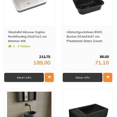
Wastafel Inbouw Sapho
Uitstortgootsteen BWS
Rechthoekig 55x37x12 cm
Burton 50,5x33x37 cm
Marmer Wit
Plaatstaal Glans Zwart
2 - 3 Weken
211,75
86,00
189,00
71,10
Meer info
Meer info