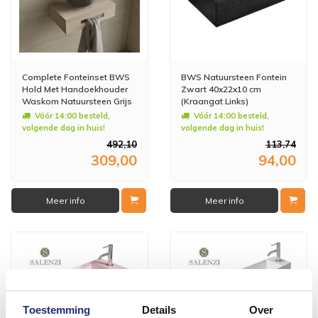
Complete Fonteinset BWS
BWS Natuursteen Fontein
Hold Met Handoekhouder
Zwart 40x22x10 cm
Waskom Natuursteen Grijs
(Kraangat Links)
En Fonteinkraan Goud
Vóór 14:00 besteld,
Vóór 14:00 besteld,
volgende dag in huis!
volgende dag in huis!
492,10
113,74
309,00
94,00
Meer info
Meer info
Toestemming
Details
Over