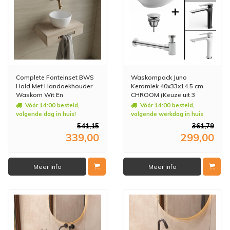
Complete Fonteinset BWS
Waskompack Juno
Hold Met Handoekhouder
Keramiek 40x33x14.5 cm
Waskom Wit En
CHROOM (Keuze uit 3
fonteinkraan Goud
kranen)
Vóór 14:00 besteld,
Vóór 14:00 besteld,
volgende dag in huis!
volgende werkdag in huis
541,15
361,79
339,00
299,00
Meer info
Meer info