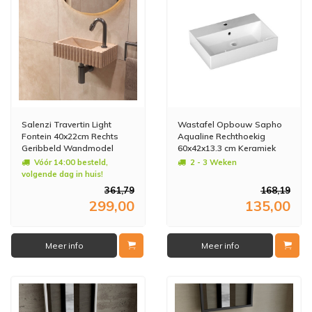
Salenzi Travertin Light
Wastafel Opbouw Sapho
Fontein 40x22cm Rechts
Aqualine Rechthoekig
Geribbeld Wandmodel
60x42x13.3 cm Keramiek
Wit
Vóór 14:00 besteld,
2 - 3 Weken
volgende dag in huis!
361,79
168,19
299,00
135,00
Meer info
Meer info