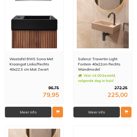
Wastafel BWS Sona Met
Salenzi Travertin Light
Kraangat Links/Rechts
Fontein 40x22cm Rechts
40x22,5 cm Mat Zwart
Wandmodel
Vóór 14:00 besteld,
volgende dag in huis!
96,75
272,25
79,95
225,00
Meer info
Meer info