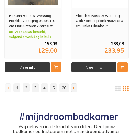
Fontein Boss & Wessing
Planchet Boss & Wessing
Hoekbevestiging 30x30x10
Oak Fonteinplank 40x21x10
cm Natuursteen Antraciet
cm Links Eikenhout
Vóór 14:00 besteld,
volgende werkdag in huis
156,09
283,08
129,00
233,95
Meer info
Meer info
1
2
3
4
5
26
#mijndroombadkamer
Wij geloven in de kracht van delen. Deel jouw
badkamer op Instagram met #mijndroombadkamer