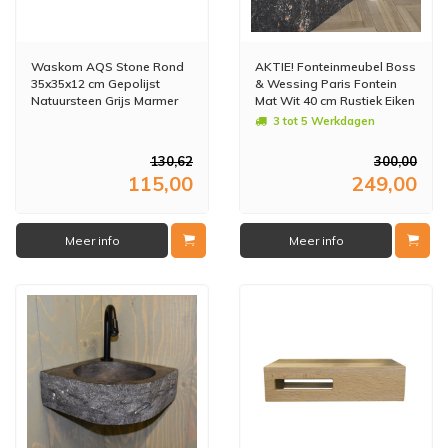
Waskom AQS Stone Rond
AKTIE! Fonteinmeubel Boss
35x35x12 cm Gepolijst
& Wessing Paris Fontein
Natuursteen Grijs Marmer
Mat Wit 40 cm Rustiek Eiken
(1 kraangat)
3 tot 5 Werkdagen
130,62
300,00
115,00
249,00
Meer info
Meer info