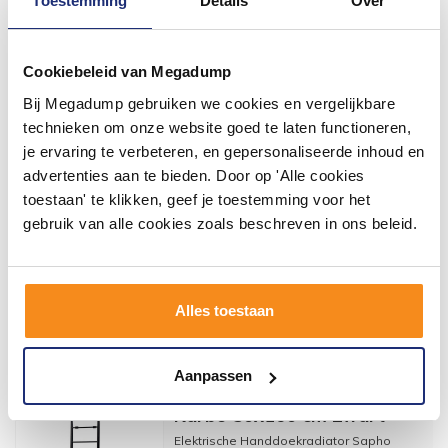
Toestemming
Details
Over
9,00
11,13
-
+
Cookiebeleid van Megadump
VARIANTS
Bij Megadump gebruiken we cookies en vergelijkbare
technieken om onze website goed te laten functioneren,
Handdoekhaak Sapho
je ervaring te verbeteren, en gepersonaliseerde inhoud en
Magnetisch 5.4 cm Chroom
advertenties aan te bieden. Door op 'Alle cookies
Handdoekhaak Sapho Magnetisch 5.4 cm
toestaan' te klikken, geef je toestemming voor het
Chroom ☆ Altijd de beste prijs ☆ Kwaliteit
☆ Alle A-merke...
gebruik van alle cookies zoals beschreven in ons beleid.
36,00
33,88
-
+
Alles toestaan
VARIANTS
Elektrische
Aanpassen
Handdoekradiator Sapho
Karbo 50x160 cm Zwart
Elektrische Handdoekradiator Sapho