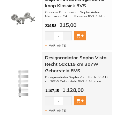
knop Klassiek RVS
Opbouw Douchekraan Sapho Antea
Mengkraan 2-knop Klassiek RVS ☆ Altijd
de beste prijs ☆ Kwaliteit...
215,00
239,58
-
+
VARIANTS
Designradiator Sapho Vista
Recht 50x119 cm 307W
Geborsteld RVS
Designradiator Sapho Vista Recht 50x119
cm 307W Geborsteld RVS ☆ Altijd de
beste prijs ☆ Kwalite...
1.128,00
1.107,15
-
+
VARIANTS