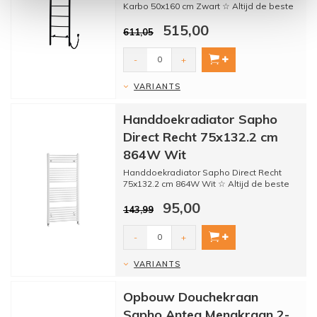
Karbo 50x160 cm Zwart ☆ Altijd de beste
prijs ☆ Kwaliteit ☆...
515,00
611,05
-
+
VARIANTS
Handdoekradiator Sapho
Direct Recht 75x132.2 cm
864W Wit
Handdoekradiator Sapho Direct Recht
75x132.2 cm 864W Wit ☆ Altijd de beste
prijs ☆ Kwaliteit ☆...
95,00
143,99
-
+
VARIANTS
Opbouw Douchekraan
Sapho Antea Mengkraan 2-