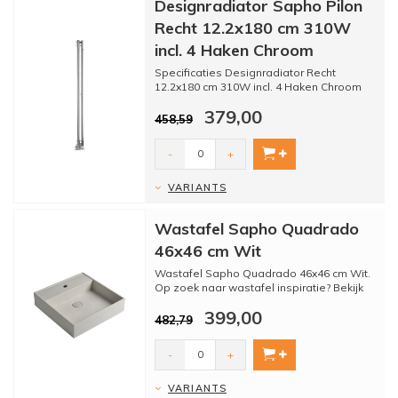
Designradiator Sapho Pilon
Recht 12.2x180 cm 310W
incl. 4 Haken Chroom
Specificaties Designradiator Recht
12.2x180 cm 310W incl. 4 Haken Chroom
Sapho Pilon:
379,00
458,59
* - Merk:...
-
+
VARIANTS
Wastafel Sapho Quadrado
46x46 cm Wit
Wastafel Sapho Quadrado 46x46 cm Wit.
Op zoek naar wastafel inspiratie? Bekijk
ons brede assortiment...
399,00
482,79
-
+
VARIANTS