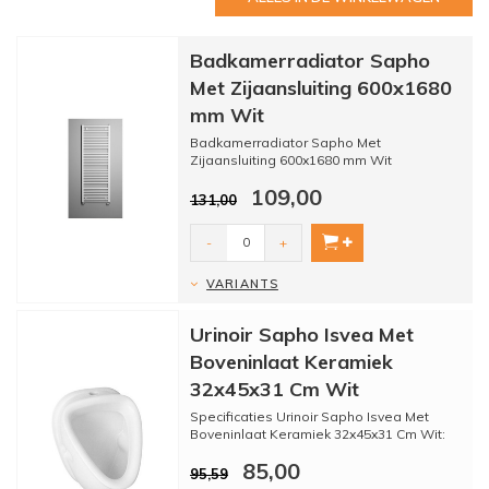
Badkamerradiator Sapho
Met Zijaansluiting 600x1680
mm Wit
Badkamerradiator Sapho Met
Zijaansluiting 600x1680 mm Wit
109,00
131,00
* - Merk: Sapho
* - Serie: Alta...
-
+
VARIANTS
Urinoir Sapho Isvea Met
Boveninlaat Keramiek
32x45x31 Cm Wit
Specificaties Urinoir Sapho Isvea Met
Boveninlaat Keramiek 32x45x31 Cm Wit:
85,00
95,59
* Merk: Sapho