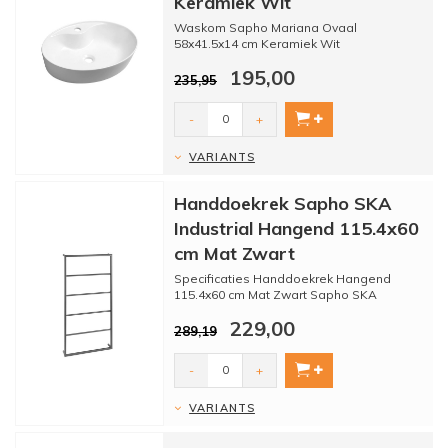
Keramiek Wit
Waskom Sapho Mariana Ovaal
58x41.5x14 cm Keramiek Wit
195,00
235,95
-
+
VARIANTS
Handdoekrek Sapho SKA
Industrial Hangend 115.4x60
cm Mat Zwart
Specificaties Handdoekrek Hangend
115.4x60 cm Mat Zwart Sapho SKA
Industrial:
229,00
- Merk: Sapho
289,19
- Seri...
-
+
VARIANTS