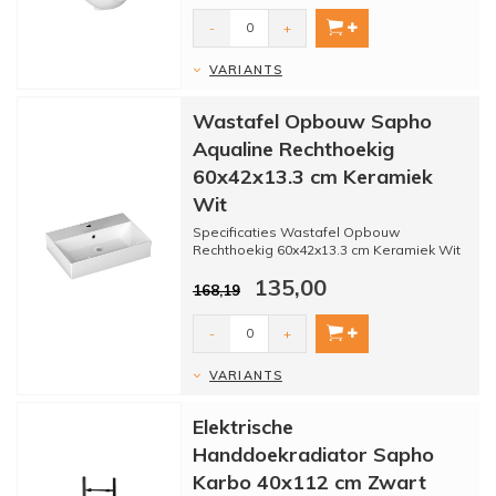
* B...
-
+
VARIANTS
Wastafel Opbouw Sapho
Aqualine Rechthoekig
60x42x13.3 cm Keramiek
Wit
Specificaties Wastafel Opbouw
Rechthoekig 60x42x13.3 cm Keramiek Wit
Sapho Aqualine:
135,00
- Merk: Sapho
168,19
...
-
+
VARIANTS
Elektrische
Handdoekradiator Sapho
Karbo 40x112 cm Zwart