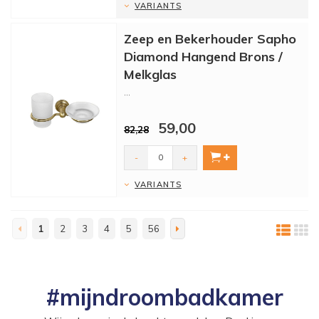
VARIANTS
Zeep en Bekerhouder Sapho
Diamond Hangend Brons /
Melkglas
...
59,00
82,28
-
+
VARIANTS
1
2
3
4
5
56
#mijndroombadkamer