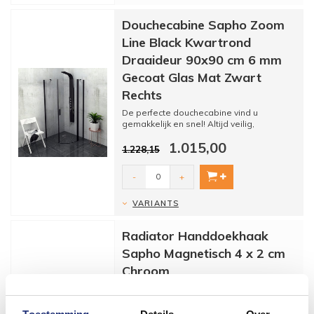
Douchecabine Sapho Zoom
Line Black Kwartrond
Draaideur 90x90 cm 6 mm
Gecoat Glas Mat Zwart
Rechts
De perfecte douchecabine vind u
gemakkelijk en snel! Altijd veilig,
vertrouwd en direct. Of kom eens...
1.015,00
1.228,15
-
+
VARIANTS
Radiator Handdoekhaak
Sapho Magnetisch 4 x 2 cm
Chroom
Radiator Handdoekhaak Sapho
Magnetisch 4 x 2 cm Chroom ☆ Altijd de
beste prijs ☆ Kwaliteit ☆ A...