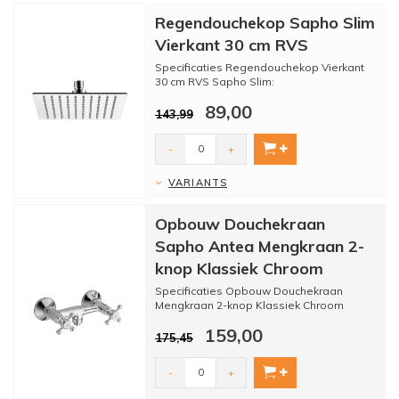
Regendouchekop Sapho Slim
Vierkant 30 cm RVS
Specificaties Regendouchekop Vierkant
30 cm RVS Sapho Slim:
- Merk: Sapho
89,00
- Serie: Slim
143,99
- Materiaal:...
-
+
VARIANTS
Opbouw Douchekraan
Sapho Antea Mengkraan 2-
knop Klassiek Chroom
Specificaties Opbouw Douchekraan
Mengkraan 2-knop Klassiek Chroom
Sapho Antea:
159,00
- Merk: Sapho
175,45
- Ser...
-
+