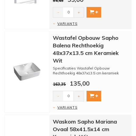
54,45
-
+
VARIANTS
Wastafel Opbouw Sapho
Balena Rechthoekig
48x37x13.5 cm Keramiek
Wit
Specificaties Wastafel Opbouw
Rechthoekig 48x37x13.5 cm keramiek
WitSapho Balena:
135,00
- Merk: Sapho
163,35
- ...
-
+
VARIANTS
Waskom Sapho Mariana
Ovaal 58x41.5x14 cm