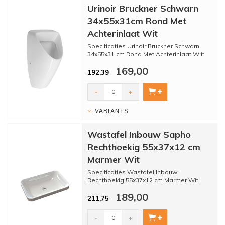
Urinoir Bruckner Schwarn
34x55x31cm Rond Met
Achterinlaat Wit
Specificaties Urinoir Bruckner Schwarn
34x55x31 cm Rond Met Achterinlaat Wit:
- Hoogte: 55.5 cm
169,00
- ...
192,39
-
+
VARIANTS
Wastafel Inbouw Sapho
Rechthoekig 55x37x12 cm
Marmer Wit
Specificaties Wastafel Inbouw
Rechthoekig 55x37x12 cm Marmer Wit
Sapho Astoria:
189,00
- Merk: Sapho
211,75
- Se...
-
+