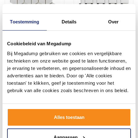
Toestemming
Details
Over
Mozaïek Paris 26.6x30.5 cm
Mozaïek Paris 30x30 cm
Geglazuurd Porselein,
Geglazuurd Porselein,
Cubic En Glanzend Wit
Basketweave Mat Zwart En
Cookiebeleid van Megadump
(Prijs Per m2)
Wit (Prijs Per m2)
3 werkdagen
3 werkdagen
Bij Megadump gebruiken we cookies en vergelijkbare
169,55
151,25
technieken om onze website goed te laten functioneren,
140,12
125,00
je ervaring te verbeteren, en gepersonaliseerde inhoud en
advertenties aan te bieden. Door op 'Alle cookies
toestaan' te klikken, geef je toestemming voor het
Meer info
Meer info
gebruik van alle cookies zoals beschreven in ons beleid.
Alles toestaan
Aanpassen