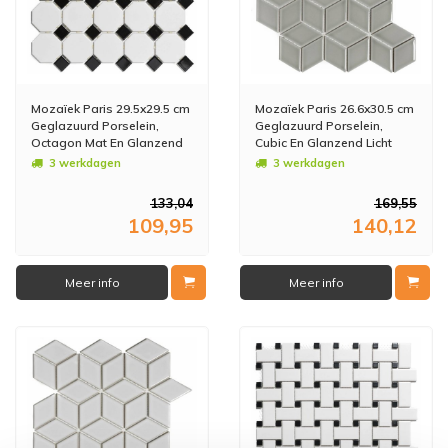
Mozaïek Paris 29.5x29.5 cm
Mozaïek Paris 26.6x30.5 cm
Geglazuurd Porselein,
Geglazuurd Porselein,
Octagon Mat En Glanzend
Cubic En Glanzend Licht
Wit En Zwart (Prijs Per m2)
Grijs (Prijs Per m2)
3 werkdagen
3 werkdagen
133,04
169,55
109,95
140,12
Meer info
Meer info