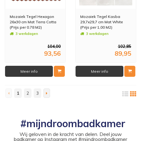
Mozaiek Tegel Hexagon
Mozaiek Tegel Kasba
26x30 cm Mat Terra Cotta
29,7x29,7 cm Mat White
(Prijs per 0.78 M2)
(Prijs per 1,00 M2)
3 werkdagen
3 werkdagen
104,00
102,85
93,56
89,95
Meer info
Meer info
1
2
3
#mijndroombadkamer
Wij geloven in de kracht van delen. Deel jouw
badkamer op Instagram met #mijndroombadkamer