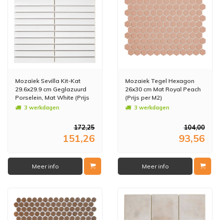
Mozaïek Sevilla Kit-Kat
Mozaiek Tegel Hexagon
29.6x29.9 cm Geglazuurd
26x30 cm Mat Royal Peach
Porselein, Mat White (Prijs
(Prijs per M2)
per 0.89 M2)
3 werkdagen
3 werkdagen
172,25
104,00
151,26
93,56
Meer info
Meer info