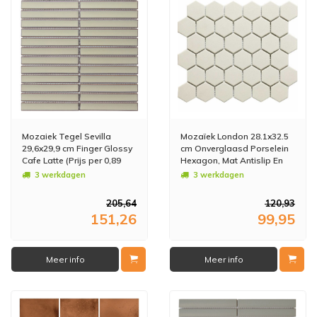
Mozaiek Tegel Sevilla
Mozaïek London 28.1x32.5
29,6x29,9 cm Finger Glossy
cm Onverglaasd Porselein
Cafe Latte (Prijs per 0,89
Hexagon, Mat Antislip En
M2)
Wit (Prijs Per m2)
3 werkdagen
3 werkdagen
205,64
120,93
151,26
99,95
Meer info
Meer info