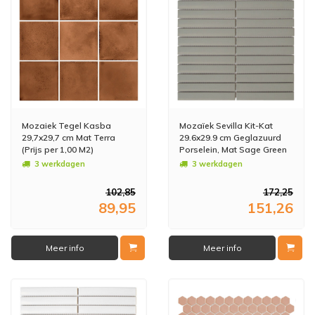
Mozaiek Tegel Kasba
Mozaïek Sevilla Kit-Kat
29,7x29,7 cm Mat Terra
29.6x29.9 cm Geglazuurd
(Prijs per 1,00 M2)
Porselein, Mat Sage Green
(Prijs per 0.89 M2)
3 werkdagen
3 werkdagen
102,85
172,25
89,95
151,26
Meer info
Meer info