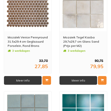
Mozaïek Venice Pennyround
Mozaiek Tegel Kasba
31.5x29.4 cm Geglazuurd
29,7x29,7 cm Glans Sand
Porselein, Rond Brons
(Prijs per M2)
Metallic (Prijs Per stuk)
3 werkdagen
3 werkdagen
33,70
90,75
27,85
79,95
Meer info
Meer info