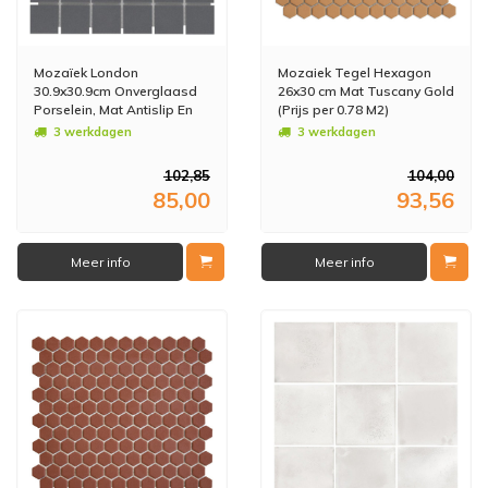
Mozaïek London
Mozaiek Tegel Hexagon
30.9x30.9cm Onverglaasd
26x30 cm Mat Tuscany Gold
Porselein, Mat Antislip En
(Prijs per 0.78 M2)
Antraciet (Prijs Per m2)
3 werkdagen
3 werkdagen
102,85
104,00
85,00
93,56
Meer info
Meer info