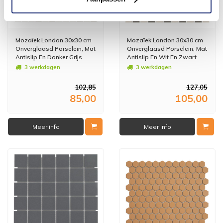
Mozaïek London 30x30 cm
Mozaïek London 30x30 cm
Onverglaasd Porselein, Mat
Onverglaasd Porselein, Mat
Antislip En Donker Grijs
Antislip En Wit En Zwart
(Prijs Per m2)
Dambord Mix (Prijs Per m2)
3 werkdagen
3 werkdagen
102,85
127,05
85,00
105,00
Meer info
Meer info